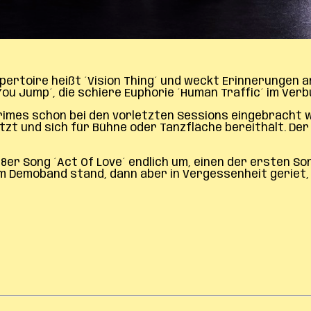
rtoire heißt ´Vision Thing´ und weckt Erinnerungen an di
u Jump´, die schiere Euphorie ´Human Traffic´ im Verbu
 Grimes schon bei den vorletzten Sessions eingebracht
tzt und sich für Bühne oder Tanzfläche bereithält. Der 
er Song ´Act Of Love´ endlich um, einen der ersten Son
m Demoband stand, dann aber in Vergessenheit geriet,