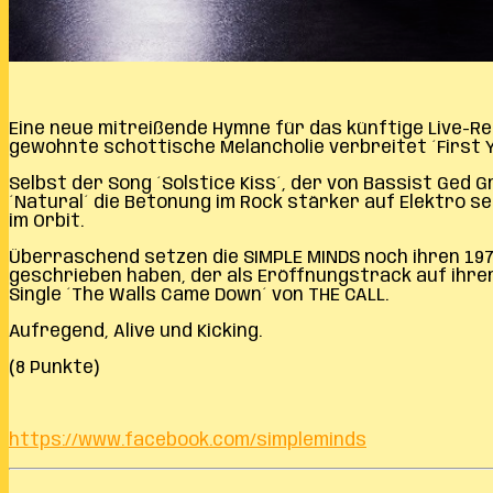
Eine neue mitreißende Hymne für das künftige Live-Repe
gewohnte schottische Melancholie verbreitet ´First Yo
Selbst der Song ´Solstice Kiss´, der von Bassist Ged
´Natural´ die Betonung im Rock stärker auf Elektro se
im Orbit.
Überraschend setzen die SIMPLE MINDS noch ihren 1978
geschrieben haben, der als Eröffnungstrack auf ihre
Single ´The Walls Came Down´ von THE CALL.
Aufregend, Alive und Kicking.
(8 Punkte)
https://www.facebook.com/simpleminds