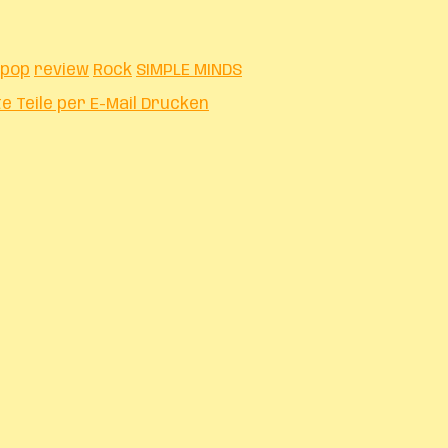
pop
review
Rock
SIMPLE MINDS
te
Teile per E-Mail
Drucken