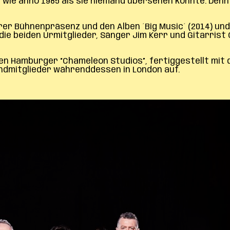
 wie anno 1985 als sie niemand übersehen konnte. Denn ´
er Bühnenpräsenz und den Alben ´Big Music´ (2014) und
 beiden Urmitglieder, Sänger Jim Kerr und Gitarrist Ch
 den Hamburger “Chameleon Studios”, fertiggestellt mi
andmitglieder währenddessen in London auf.