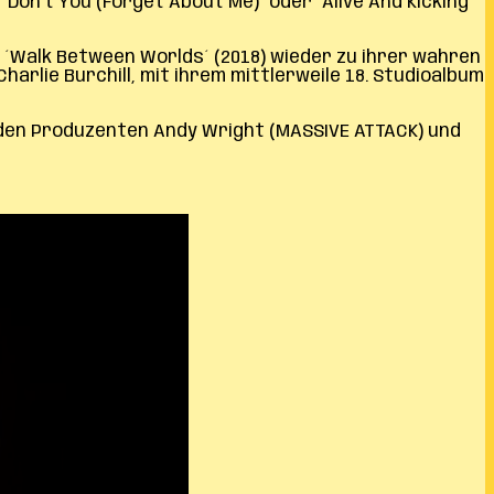
Don’t You (Forget About Me)´ oder ´Alive And Kicking´
 ´Walk Between Worlds´ (2018) wieder zu ihrer wahren
arlie Burchill, mit ihrem mittlerweile 18. Studioalbum
t den Produzenten Andy Wright (MASSIVE ATTACK) und