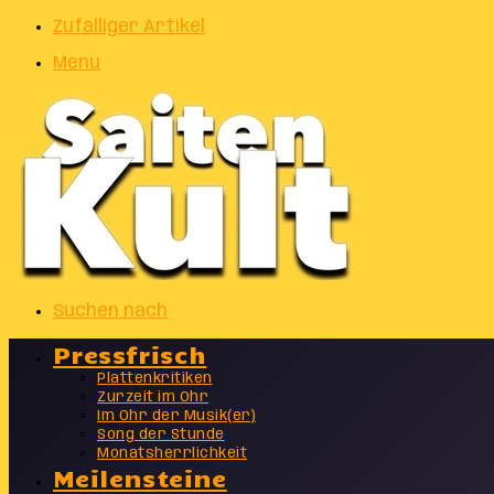
Zufälliger Artikel
Menu
Suchen nach
Pressfrisch
Plattenkritiken
Zurzeit im Ohr
Im Ohr der Musik(er)
Song der Stunde
Monatsherrlichkeit
Meilensteine