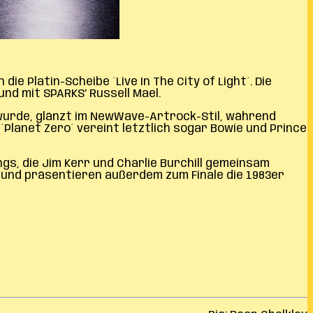
e Platin-Scheibe ´Live In The City of Light´. Die
nd mit SPARKS’ Russell Mael.
 wurde, glänzt im NewWave-Artrock-Stil, während
´Planet Zero´ vereint letztlich sogar Bowie und Prince
gs, die Jim Kerr und Charlie Burchill gemeinsam
 und präsentieren außerdem zum Finale die 1983er