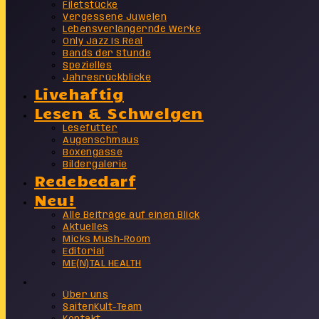
Filetstücke
Vergessene Juwelen
Lebensverlängernde Werke
Only Jazz Is Real
Bands der Stunde
Spezielles
Jahresrückblicke
Livehaftig
Lesen & Schwelgen
Lesefutter
Augenschmaus
Boxengasse
Bildergalerie
Redebedarf
Neu!
Alle Beiträge auf einen Blick
Aktuelles
Micks Mush-Room
Editorial
ME(N)TAL HEALTH
Info
Über uns
SaitenKult-Team