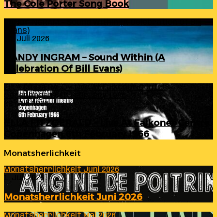
The Cole Porter Song Book
RANDY INGRAM – Sound Within (A Celebration Of Bill
Evans)
24. Juli 2026
RANDY INGRAM – Sound Within (A
Celebration Of Bill Evans)
ELLA FITZGERALD – Live At Falkoner Centre
Copenhagen 6th February 1966
23. Juli 2026
ELLA FITZGERALD – Live At Falkoner Centre
Copenhagen 6th February 1966
Monatsherlichkeit
Monatsherrlichkeit Juni 2026
1. Juli 2026
Monatsherrlichkeit Juni 2026
Monatsherrlichkeit Mai 2026