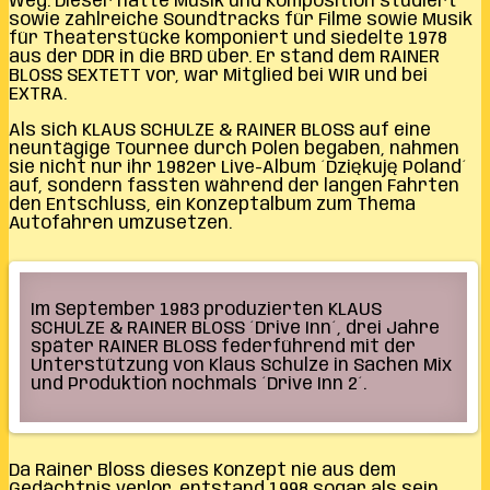
Weg. Dieser hatte Musik und Komposition studiert
sowie zahlreiche Soundtracks für Filme sowie Musik
für Theaterstücke komponiert und siedelte 1978
aus der DDR in die BRD über. Er stand dem RAINER
BLOSS SEXTETT vor, war Mitglied bei WIR und bei
EXTRA.
Als sich KLAUS SCHULZE & RAINER BLOSS auf eine
neuntägige Tournee durch Polen begaben, nahmen
sie nicht nur ihr 1982er Live-Album ´Dziękuję Poland´
auf, sondern fassten während der langen Fahrten
den Entschluss, ein Konzeptalbum zum Thema
Autofahren umzusetzen.
Im September 1983 produzierten KLAUS
SCHULZE & RAINER BLOSS ´Drive Inn´, d
rei Jahre
später RAINER BLOSS federführend mit der
Unterstützung von Klaus Schulze in Sachen Mix
und Produktion nochmals ´Drive Inn 2´.
Da Rainer Bloss dieses Konzept nie aus dem
Gedächtnis verlor, entstand 1998 sogar als sein