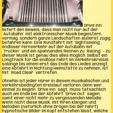
´Drive Inn´
liefert den Beweis, dass man nicht nur auf der
´Autobahn´ mit elektronischer Musik begeistern
vermag, sondern ganze Landschaften äußerst zügig
befahren kann. Eine Rundfahrt mit ´Sightseeing´,
endloser Fernverkehr auf der Autobahn mit
´Truckin’´ und ein spannendes Rennen zu ´Racing´ – zu
dieser Musik ist genau dies alles möglich. Selbst ein
Longtrack für die endlose Fahrt im Verkehrskreisel,
solange bis einem erst das Ende des Liedes anzeigt,
eine Abfahrt in Richtung Heimstätte zu nehmen, ist
mit ´Road Clear´ vertreten.
Ohnehin ist jeder Hörer in diesem musikalischen und
verkehrsbedingten Kreislauf verloren. Denn wer
einmal zu Beginn ´Drive Inn´ sagt, muss tatsächlich
auch am Ende bei der Abfahrt ´Drive Out´ sagen,
samt einer nicht mehr zu vergessenden Melodie.
Wenn nicht diese Musik, mit ihren Klängen und
Melodien (natürlich ohne Drogen bei der Fahrt)
hypnotische Bilder im Kopf entstehen lässt, welche