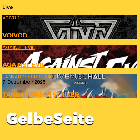
Live
VOIVOD
23. Juli 2026
VOIVOD
AGAINST EVIL
26. Juni 2026
AGAINST EVIL
TANKARD/HIGH STRIKER
7. Dezember 2025
TANKARD/HIGH STRIKER