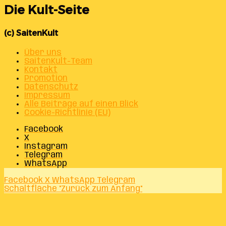
Die Kult-Seite
(c) SaitenKult
Über uns
SaitenKult-Team
Kontakt
Promotion
Datenschutz
Impressum
Alle Beiträge auf einen Blick
Cookie-Richtlinie (EU)
Facebook
X
Instagram
Telegram
WhatsApp
Facebook
X
WhatsApp
Telegram
Schaltfläche "Zurück zum Anfang"