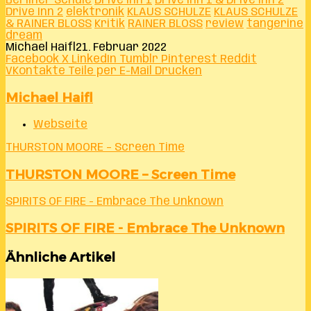
Berliner Schule
Drive Inn 1
Drive Inn 1 & Drive Inn 2
Drive Inn 2
elektronik
KLAUS SCHULZE
KLAUS SCHULZE
& RAINER BLOSS
Kritik
RAINER BLOSS
review
tangerine
dream
Michael Haifl
21. Februar 2022
Facebook
X
LinkedIn
Tumblr
Pinterest
Reddit
VKontakte
Teile per E-Mail
Drucken
Michael Haifl
Webseite
THURSTON MOORE – Screen Time
THURSTON MOORE – Screen Time
SPIRITS OF FIRE - Embrace The Unknown
SPIRITS OF FIRE - Embrace The Unknown
Ähnliche Artikel