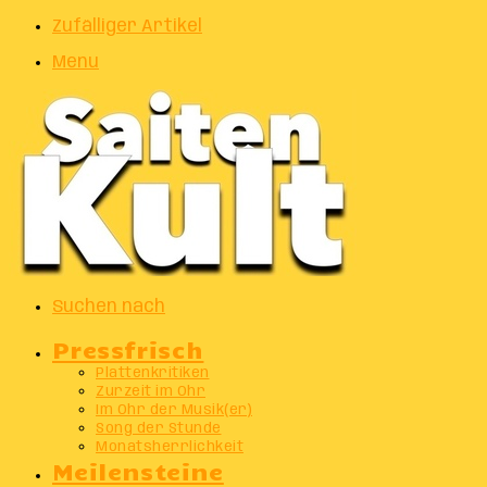
Zufälliger Artikel
Menu
Suchen nach
Pressfrisch
Plattenkritiken
Zurzeit im Ohr
Im Ohr der Musik(er)
Song der Stunde
Monatsherrlichkeit
Meilensteine