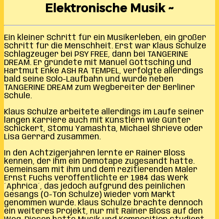
Elektronische Musik ~
Ein kleiner Schritt für ein Musikerleben, ein großer
Schritt für die Menschheit. Erst war Klaus Schulze
Schlagzeuger bei PSY FREE, dann bei TANGERINE
DREAM. Er gründete mit Manuel Göttsching und
Hartmut Enke ASH RA TEMPEL, verfolgte allerdings
bald seine Solo-Laufbahn und wurde neben
TANGERINE DREAM zum Wegbereiter der Berliner
Schule.
Klaus Schulze arbeitete allerdings im Laufe seiner
langen Karriere auch mit Künstlern wie Günter
Schickert, Stomu Yamashta, Michael Shrieve oder
Lisa Gerrard zusammen.
In den Achtzigerjahren lernte er Rainer Bloss
kennen, der ihm ein Demotape zugesandt hatte.
Gemeinsam mit ihm und dem rezitierenden Maler
Ernst Fuchs veröffentlichte er 1984 das Werk
´Aphrica´, das jedoch aufgrund des peinlichen
Gesangs (O-Ton Schulze) wieder vom Markt
genommen wurde. Klaus Schulze brachte dennoch
ein weiteres Projekt, nur mit Rainer Bloss auf den