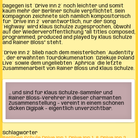
Dagegen ist ´Drive Inn 2´ noch leichter und somit
kaum mehr der Berliner Schule verpflichtet. Sein
Kompagnon zeichnete sich nämlich kompositorisch
für ´Drive Inn 2´ verantwortlich, nur der Song
´Highway´ wird Klaus Schulze zugesprochen, obwohl
auf der Wiederveröffentlichung “all titles composed,
programmed, produced and played by Klaus Schulze
and Rainer Bloss” steht.
´Drive Inn 2´ blieb nach dem meisterlichen ´Audentity
´, der erwähnten Tourdokumenation ´Dziekuje Poland
Live´ sowie dem ungeliebten ´Aphrica´ die letzte
Zusammenarbeit von Rainer Bloss und Klaus Schulze.
… und sind für Klaus Schulze-Sammler und
Rainer Bloss-Verehrer in dieser charmanten
Zusammenstellung – vereint in einem schönen
dicken Digipak – eigentlich unverzichtbar.
Schlagwörter