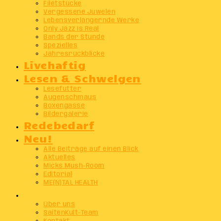
Filetstücke
Vergessene Juwelen
Lebensverlängernde Werke
Only Jazz Is Real
Bands der Stunde
Spezielles
Jahresrückblicke
Livehaftig
Lesen & Schwelgen
Lesefutter
Augenschmaus
Boxengasse
Bildergalerie
Redebedarf
Neu!
Alle Beiträge auf einen Blick
Aktuelles
Micks Mush-Room
Editorial
ME(N)TAL HEALTH
Info
Über uns
SaitenKult-Team