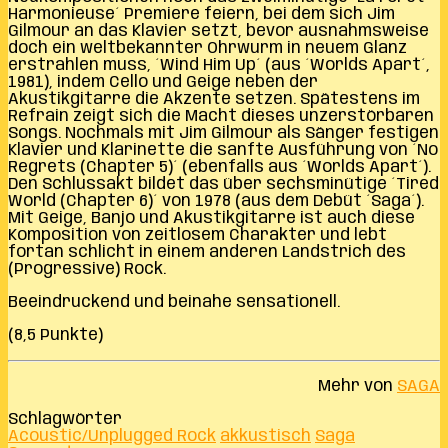
Harmonieuse´ Premiere feiern, bei dem sich Jim
Gilmour an das Klavier setzt, bevor ausnahmsweise
doch ein weltbekannter Ohrwurm in neuem Glanz
erstrahlen muss, ´Wind Him Up´ (aus ´Worlds Apart´,
1981), indem Cello und Geige neben der
Akustikgitarre die Akzente setzen. Spätestens im
Refrain zeigt sich die Macht dieses unzerstörbaren
Songs. Nochmals mit Jim Gilmour als Sänger festigen
Klavier und Klarinette die sanfte Ausführung von ´No
Regrets (Chapter 5)´ (ebenfalls aus ´Worlds Apart´).
Den Schlussakt bildet das über sechsminütige ´Tired
World (Chapter 6)´ von 1978 (aus dem Debüt ´Saga´).
Mit Geige, Banjo und Akustikgitarre ist auch diese
Komposition von zeitlosem Charakter und lebt
fortan schlicht in einem anderen Landstrich des
(Progressive) Rock.
Beeindruckend und beinahe sensationell.
(8,5 Punkte)
Mehr von
SAGA
Schlagwörter
Acoustic/Unplugged Rock
akkustisch
Saga