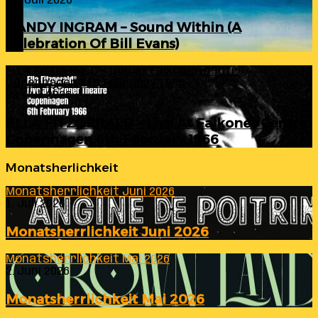
24. Juli 2026
RANDY INGRAM – Sound Within (A
Celebration Of Bill Evans)
ELLA FITZGERALD – Live At Falkoner Centre
Copenhagen 6th February 1966
23. Juli 2026
ELLA FITZGERALD – Live At Falkoner Centre
Copenhagen 6th February 1966
Monatsherlichkeit
Monatsherrlichkeit Juni 2026
1. Juli 2026
Monatsherrlichkeit Juni 2026
Monatsherrlichkeit Mai 2026
2. Juni 2026
Monatsherrlichkeit Mai 2026