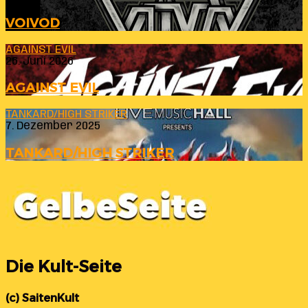
VOIVOD
AGAINST EVIL
26. Juni 2026
AGAINST EVIL
TANKARD/HIGH STRIKER
7. Dezember 2025
TANKARD/HIGH STRIKER
Die Kult-Seite
(c) SaitenKult