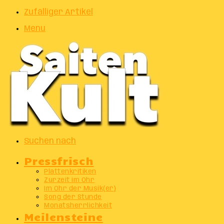
Zufälliger Artikel
Menu
Suchen nach
Pressfrisch
Plattenkritiken
Zurzeit im Ohr
Im Ohr der Musik(er)
Song der Stunde
Monatsherrlichkeit
Meilensteine