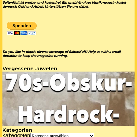
SaitenKult ist werbe- und kostenfrei. Ein unabhängiges Musikmagazin kostet
dennoch Geld und Arbeit. Unterstützen Sie uns dabei.
Do you like in-depth, diverse coverage of SaitenKult? Help us with a small
donation to keep the magazine running.
Vergessene Juwelen
Kategorien
Kategorien