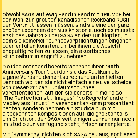
Obwohl SAGA auf ewig Hand in Hand mit TRIUMPH bei
der Wahl zur größten kanadischen Rockband RUSH
den Vortritt lassen müssen, sind sie eine der ganz
großen Legenden der Musikhistorie. Doch es musste
erst das Jahr 2020 bei SAGA an der Tür klopfen, in
dem sie keinerlei Tourneeverpflichtungen eingehen
oder erfüllen konnten, um bei ihnen die Absicht
endgültig reifen zu lassen, ein akustisches
Studioalbum in Angriff zu nehmen.
Die Idee entstand bereits während ihrer “40th
Anniversary Tour”, bei der sie das Publikum als
eigene Vorband dementsprechend unterhielten.
Dennoch wollten sie nicht einfach eine Live-Scheibe
von dieser 2017er Jubiläumstournee
veröffentlichen, auf der sie bereits ´Time To Go´,
´The Perfectionist´, ´Images´, ´No Regrets´ und ein
Medley aus ´Trust´ in veränderter Form präsentiert
hatten, sondern nahmen ein Studioalbum mit
altbekannten Kompositionen auf, die größtenteils
Jim Crichton, der SAGA seit einigen Jahren nur noch
im Studio zur Verfügung steht, frisch arrangierte.
Mit ´Symmetry´ richten sich SAGA neu aus, sortieren