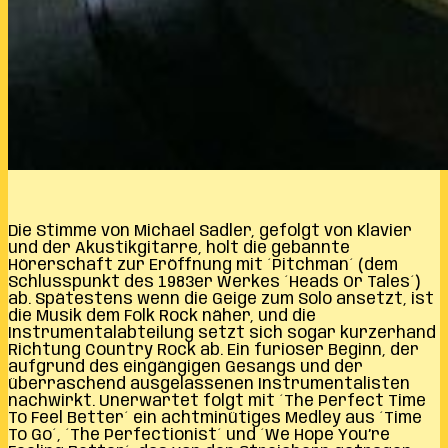
Die Stimme von Michael Sadler, gefolgt von Klavier
und der Akustikgitarre, holt die gebannte
Hörerschaft zur Eröffnung mit ´Pitchman´ (dem
Schlusspunkt des 1983er Werkes ´Heads Or Tales´)
ab. Spätestens wenn die Geige zum Solo ansetzt, ist
die Musik dem Folk Rock näher, und die
Instrumentalabteilung setzt sich sogar kurzerhand
Richtung Country Rock ab. Ein furioser Beginn, der
aufgrund des eingängigen Gesangs und der
überraschend ausgelassenen Instrumentalisten
nachwirkt. Unerwartet folgt mit ´The Perfect Time
To Feel Better´ ein achtminütiges Medley aus ´Time
To Go´, ´The Perfectionist´ und ´We Hope You’re