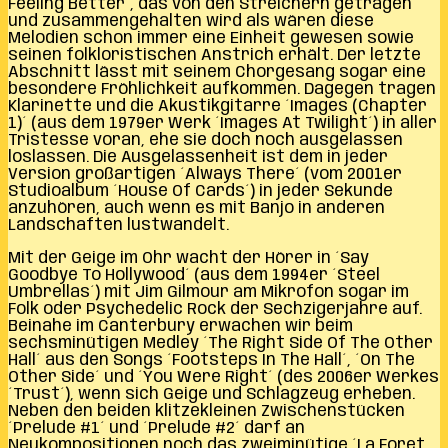
Feeling Better´, das von den Streichern getragen
und zusammengehalten wird als wären diese
Melodien schon immer eine Einheit gewesen sowie
seinen folkloristischen Anstrich erhält. Der letzte
Abschnitt lässt mit seinem Chorgesang sogar eine
besondere Fröhlichkeit aufkommen. Dagegen tragen
Klarinette und die Akustikgitarre ´Images (Chapter
1)´ (aus dem 1979er Werk ´Images At Twilight´) in aller
Tristesse voran, ehe sie doch noch ausgelassen
loslassen. Die Ausgelassenheit ist dem in jeder
Version großartigen ´Always There´ (vom 2001er
Studioalbum ´House Of Cards´) in jeder Sekunde
anzuhören, auch wenn es mit Banjo in anderen
Landschaften lustwandelt.
Mit der Geige im Ohr wacht der Hörer in ´Say
Goodbye To Hollywood´ (aus dem 1994er ´Steel
Umbrellas´) mit Jim Gilmour am Mikrofon sogar im
Folk oder Psychedelic Rock der Sechzigerjahre auf.
Beinahe im Canterbury erwachen wir beim
sechsminütigen Medley ´The Right Side Of The Other
Hall´ aus den Songs ´Footsteps In The Hall´, ´On The
Other Side´ und ´You Were Right´ (des 2006er Werkes
´Trust´), wenn sich Geige und Schlagzeug erheben.
Neben den beiden klitzekleinen Zwischenstücken
´Prelude #1´ und ´Prelude #2´ darf an
Neukompositionen noch das zweiminütige ´La Foret