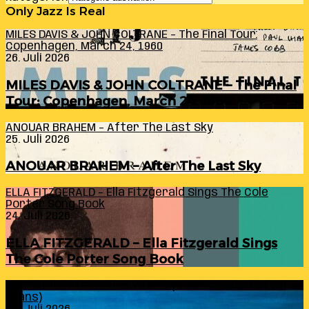
Only Jazz Is Real
MILES DAVIS & JOHN COLTRANE – The Final Tour:
Copenhagen, March 24, 1960
26. Juli 2026
MILES DAVIS & JOHN COLTRANE – The Final
Tour: Copenhagen, March 24, 1960
ANOUAR BRAHEM – After The Last Sky
25. Juli 2026
ANOUAR BRAHEM – After The Last Sky
ELLA FITZGERALD – Ella Fitzgerald Sings The Cole
Porter Song Book
24. Juli 2026
ELLA FITZGERALD – Ella Fitzgerald Sings
The Cole Porter Song Book
RANDY INGRAM – Sound Within (A Celebration Of Bill
Evans)