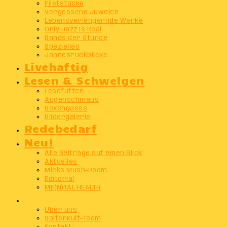
Filetstücke
Vergessene Juwelen
Lebensverlängernde Werke
Only Jazz Is Real
Bands der Stunde
Spezielles
Jahresrückblicke
Livehaftig
Lesen & Schwelgen
Lesefutter
Augenschmaus
Boxengasse
Bildergalerie
Redebedarf
Neu!
Alle Beiträge auf einen Blick
Aktuelles
Micks Mush-Room
Editorial
ME(N)TAL HEALTH
Info
Über uns
SaitenKult-Team