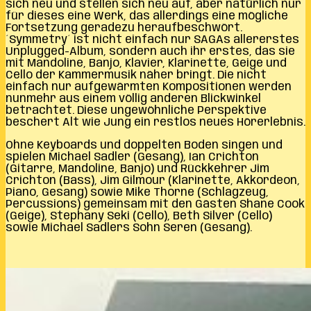
sich neu und stellen sich neu auf, aber natürlich nur
für dieses eine Werk, das allerdings eine mögliche
Fortsetzung geradezu heraufbeschwört.
´Symmetry´ ist nicht einfach nur SAGAs allererstes
Unplugged-Album, sondern auch ihr erstes, das sie
mit Mandoline, Banjo, Klavier, Klarinette, Geige und
Cello der Kammermusik näher bringt. Die nicht
einfach nur aufgewärmten Kompositionen werden
nunmehr aus einem völlig anderen Blickwinkel
betrachtet. Diese ungewöhnliche Perspektive
beschert Alt wie Jung ein restlos neues Hörerlebnis.
Ohne Keyboards und doppelten Boden singen und
spielen Michael Sadler (Gesang), Ian Crichton
(Gitarre, Mandoline, Banjo) und Rückkehrer Jim
Crichton (Bass), Jim Gilmour (Klarinette, Akkordeon,
Piano, Gesang) sowie Mike Thorne (Schlagzeug,
Percussions) gemeinsam mit den Gästen Shane Cook
(Geige), Stephany Seki (Cello), Beth Silver (Cello)
sowie Michael Sadlers Sohn Seren (Gesang).