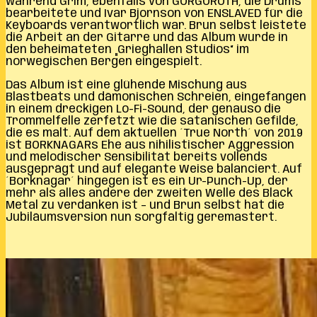
während Grim, ebenfalls von GORGOROTH, die Drums
bearbeitete und Ivar Bjornson von ENSLAVED für die
Keyboards verantwortlich war. Brun selbst leistete
die Arbeit an der Gitarre und das Album wurde in
den beheimateten „Grieghallen Studios“ im
norwegischen Bergen eingespielt.
Das Album ist eine glühende Mischung aus
Blastbeats und dämonischen Schreien, eingefangen
in einem dreckigen Lo-Fi-Sound, der genauso die
Trommelfelle zerfetzt wie die satanischen Gefilde,
die es malt. Auf dem aktuellen ´True North´ von 2019
ist BORKNAGARs Ehe aus nihilistischer Aggression
und melodischer Sensibilität bereits vollends
ausgeprägt und auf elegante Weise balanciert. Auf
´Borknagar´ hingegen ist es ein Ur-Punch-Up, der
mehr als alles andere der zweiten Welle des Black
Metal zu verdanken ist – und Brun selbst hat die
Jubiläumsversion nun sorgfältig geremastert.