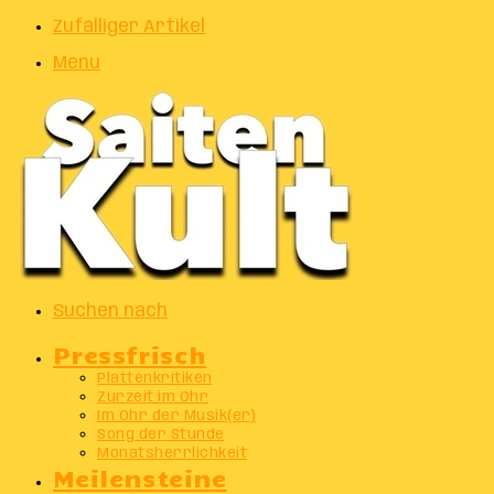
Zufälliger Artikel
Menu
Suchen nach
Pressfrisch
Plattenkritiken
Zurzeit im Ohr
Im Ohr der Musik(er)
Song der Stunde
Monatsherrlichkeit
Meilensteine