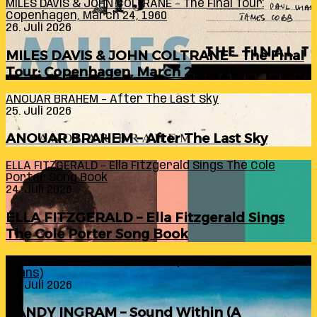
MILES DAVIS & JOHN COLTRANE – The Final Tour:
Copenhagen, March 24, 1960
26. Juli 2026
MILES DAVIS & JOHN COLTRANE – The Final
Tour: Copenhagen, March 24, 1960
ANOUAR BRAHEM – After The Last Sky
25. Juli 2026
ANOUAR BRAHEM – After The Last Sky
ELLA FITZGERALD – Ella Fitzgerald Sings The Cole
Porter Song Book
24. Juli 2026
ELLA FITZGERALD – Ella Fitzgerald Sings
The Cole Porter Song Book
RANDY INGRAM – Sound Within (A Celebration Of Bill
Evans)
24. Juli 2026
RANDY INGRAM – Sound Within (A