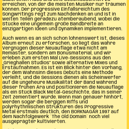
erreichen, von der die meisten Musiker nur träumen
können. Der progressive Einfallsreichtum des
Songwritings regt zum Nachdenken an und ist in
weiten Teilen geradezu atemberaubend, wobei die
Stücke eine ungemein große Bandbreite an
einzigartigen Ideen und Dynamiken implementieren.
Auch wenn es an sich schon lohnenswert ist, dieses
Album erneut zu erforschen, so liegt das wahre
Vergnügen dieser Neuauflage etwa nicht am
Remaster, sondern am Bonusmaterial, und wir
erleben zum ersten Mal Live-Sessions aus den
„Grieghallen Studios“ sowie alternative Mixes und
Erstaufnahmen. Es ist ein Blick hinter den Vorhang,
der dem Wahnsinn dieses Debüts eine Methode
verleiht, und die Sessions dienen als Scheinwerfer
auf die ungeheure Musikalität der Band während
dieser frühen Ära und positionieren die Neuauflage
als ein Stück Black Metal-Geschichte, das in seiner
Zeit zementiert wurde. Wenn man genauer hinhört,
werden sogar die bergigen Riffs und
polyrhythmischen Strukturen des Progressive
Metal erstmals deutlich, den BORKNAGAR 1997 auf
dem Nachfolgewerk ´The Old Domain´ noch viel
ausgeprägter kultivierten.