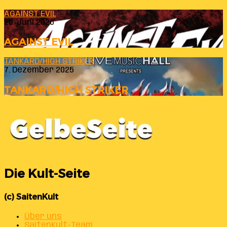
AGAINST EVIL
26. Juni 2026
AGAINST EVIL
TANKARD/HIGH STRIKER
7. Dezember 2025
TANKARD/HIGH STRIKER
Die Kult-Seite
(c) SaitenKult
Über uns
SaitenKult-Team