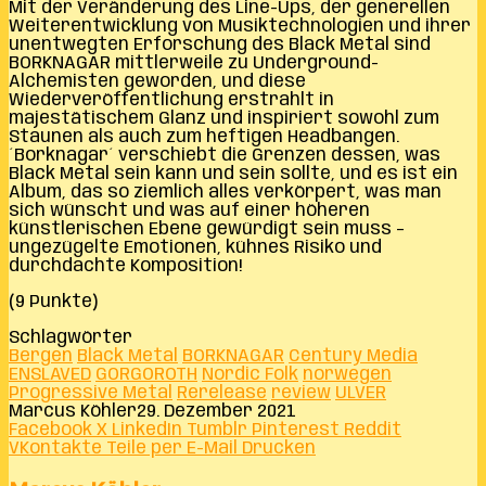
Mit der Veränderung des Line-Ups, der generellen
Weiterentwicklung von Musiktechnologien und ihrer
unentwegten Erforschung des Black Metal sind
BORKNAGAR mittlerweile zu Underground-
Alchemisten geworden, und diese
Wiederveröffentlichung erstrahlt in
majestätischem Glanz und inspiriert sowohl zum
Staunen als auch zum heftigen Headbangen.
´Borknagar´ verschiebt die Grenzen dessen, was
Black Metal sein kann und sein sollte, und es ist ein
Album, das so ziemlich alles verkörpert, was man
sich wünscht und was auf einer höheren
künstlerischen Ebene gewürdigt sein muss –
ungezügelte Emotionen, kühnes Risiko und
durchdachte Komposition!
(9 Punkte)
Schlagwörter
Bergen
Black Metal
BORKNAGAR
Century Media
ENSLAVED
GORGOROTH
Nordic Folk
norwegen
Progressive Metal
Rerelease
review
ULVER
Marcus Köhler
29. Dezember 2021
Facebook
X
LinkedIn
Tumblr
Pinterest
Reddit
VKontakte
Teile per E-Mail
Drucken