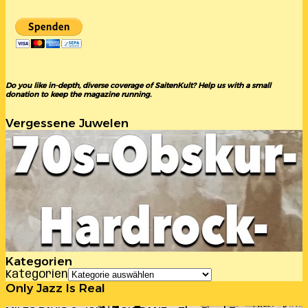
Do you like in-depth, diverse coverage of SaitenKult? Help us with a small
donation to keep the magazine running.
Vergessene Juwelen
Kategorien
Kategorien
Only Jazz Is Real