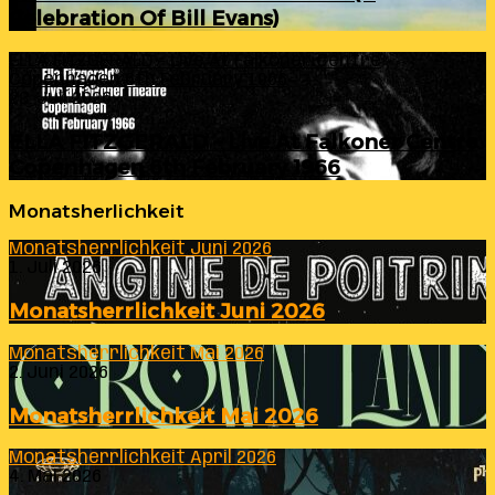
Celebration Of Bill Evans)
ELLA FITZGERALD – Live At Falkoner Centre
Copenhagen 6th February 1966
23. Juli 2026
ELLA FITZGERALD – Live At Falkoner Centre
Copenhagen 6th February 1966
Monatsherlichkeit
Monatsherrlichkeit Juni 2026
1. Juli 2026
Monatsherrlichkeit Juni 2026
Monatsherrlichkeit Mai 2026
2. Juni 2026
Monatsherrlichkeit Mai 2026
Monatsherrlichkeit April 2026
4. Mai 2026