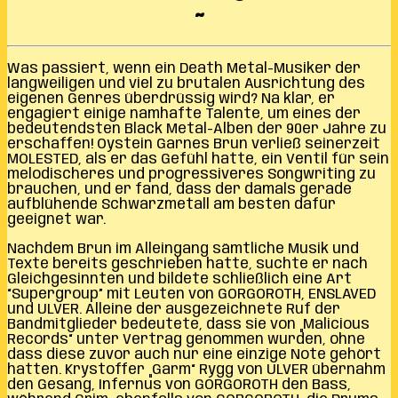
~
Was passiert, wenn ein Death Metal-Musiker der
langweiligen und viel zu brutalen Ausrichtung des
eigenen Genres überdrüssig wird? Na klar, er
engagiert einige namhafte Talente, um eines der
bedeutendsten Black Metal-Alben der 90er Jahre zu
erschaffen! Oystein Garnes Brun verließ seinerzeit
MOLESTED, als er das Gefühl hatte, ein Ventil für sein
melodischeres und progressiveres Songwriting zu
brauchen, und er fand, dass der damals gerade
aufblühende Schwarzmetall am besten dafür
geeignet war.
Nachdem Brun im Alleingang sämtliche Musik und
Texte bereits geschrieben hatte, suchte er nach
Gleichgesinnten und bildete schließlich eine Art
“Supergroup” mit Leuten von GORGOROTH, ENSLAVED
und ULVER. Alleine der ausgezeichnete Ruf der
Bandmitglieder bedeutete, dass sie von „Malicious
Records“ unter Vertrag genommen wurden, ohne
dass diese zuvor auch nur eine einzige Note gehört
hatten. Krystoffer „Garm“ Rygg von ULVER übernahm
den Gesang, Infernus von GORGOROTH den Bass,