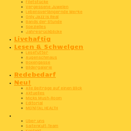
Filetstücke
Vergessene Juwelen
Lebensverlängernde Werke
Only Jazz Is Real
Bands der Stunde
Spezielles
Jahresrückblicke
Livehaftig
Lesen & Schwelgen
Lesefutter
Augenschmaus
Boxengasse
Bildergalerie
Redebedarf
Neu!
Alle Beiträge auf einen Blick
Aktuelles
Micks Mush-Room
Editorial
ME(N)TAL HEALTH
Info
Über uns
SaitenKult-Team