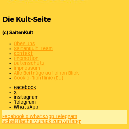
Die Kult-Seite
(c) SaitenKult
Über uns
SaitenKult-Team
Kontakt
Promotion
Datenschutz
Impressum
Alle Beiträge auf einen Blick
Cookie-Richtlinie (EU)
Facebook
X
Instagram
Telegram
WhatsApp
Facebook
X
WhatsApp
Telegram
Schaltfläche "Zurück zum Anfang"