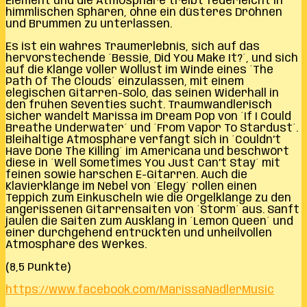
Element und die Atmosphäre treibt federleicht in
himmlischen Sphären, ohne ein düsteres Dröhnen
und Brummen zu unterlassen.
Es ist ein wahres Traumerlebnis, sich auf das
hervorstechende ´Bessie, Did You Make It?´, und sich
auf die Klänge voller Wollust im Winde eines ´The
Path Of The Clouds´ einzulassen, mit einem
elegischen Gitarren-Solo, das seinen Widerhall in
den frühen Seventies sucht. Traumwandlerisch
sicher wandelt Marissa im Dream Pop von ´If I Could
Breathe Underwater´ und ´From Vapor To Stardust´.
Bleihaltige Atmosphäre verfängt sich in ´Couldn’t
Have Done The Killing´ im Americana und beschwört
diese in ´Well Sometimes You Just Can’t Stay´ mit
feinen sowie harschen E-Gitarren. Auch die
Klavierklänge im Nebel von ´Elegy´ rollen einen
Teppich zum Einkuscheln wie die Orgelklänge zu den
angerissenen Gitarrensaiten von ´Storm´ aus. Sanft
jaulen die Saiten zum Ausklang in ´Lemon Queen´ und
einer durchgehend entrückten und unheilvollen
Atmosphäre des Werkes.
(8,5 Punkte)
https://www.facebook.com/MarissaNadlerMusic