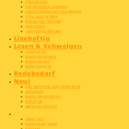
Filetstücke
Vergessene Juwelen
Lebensverlängernde Werke
Only Jazz Is Real
Bands der Stunde
Spezielles
Jahresrückblicke
Livehaftig
Lesen & Schwelgen
Lesefutter
Augenschmaus
Boxengasse
Bildergalerie
Redebedarf
Neu!
Alle Beiträge auf einen Blick
Aktuelles
Micks Mush-Room
Editorial
ME(N)TAL HEALTH
Info
Über uns
SaitenKult-Team