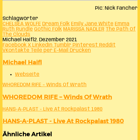
Pic: Nick Fancher
Schlagwörter
CHELSEA WOLFE
Dream Folk
Emily Jane White
Emma
Ruth Rundle
Gothic Folk
MARISSA NADLER
The Path Of
The Clouds
Michael Haifl
2. Dezember 2021
Facebook
X
LinkedIn
Tumblr
Pinterest
Reddit
VKontakte
Teile per E-Mail
Drucken
Michael Haifl
Webseite
WHOREDOM RIFE – Winds Of Wrath
WHOREDOM RIFE – Winds Of Wrath
HANS-A-PLAST - Live At Rockpalast 1980
HANS-A-PLAST - Live At Rockpalast 1980
Ähnliche Artikel