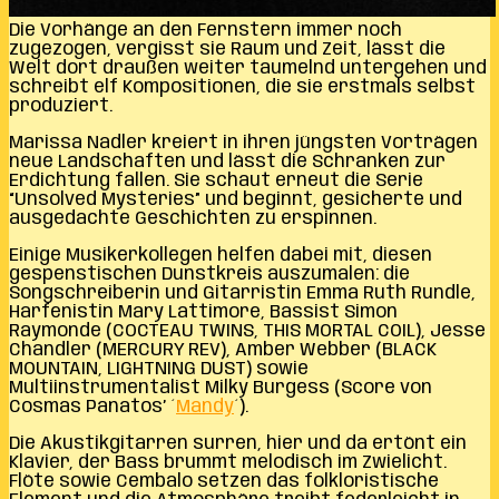
Die Vorhänge an den Fernstern immer noch
zugezogen, vergisst sie Raum und Zeit, lässt die
Welt dort draußen weiter taumelnd untergehen und
schreibt elf Kompositionen, die sie erstmals selbst
produziert.
Marissa Nadler kreiert in ihren jüngsten Vorträgen
neue Landschaften und lässt die Schranken zur
Erdichtung fallen. Sie schaut erneut die Serie
“Unsolved Mysteries” und beginnt, gesicherte und
ausgedachte Geschichten zu erspinnen.
Einige Musikerkollegen helfen dabei mit, diesen
gespenstischen Dunstkreis auszumalen: die
Songschreiberin und Gitarristin Emma Ruth Rundle,
Harfenistin Mary Lattimore, Bassist Simon
Raymonde (COCTEAU TWINS, THIS MORTAL COIL), Jesse
Chandler (MERCURY REV), Amber Webber (BLACK
MOUNTAIN, LIGHTNING DUST) sowie
Multiinstrumentalist Milky Burgess (Score von
Cosmas Panatos’ ´
Mandy
´).
Die Akustikgitarren surren, hier und da ertönt ein
Klavier, der Bass brummt melodisch im Zwielicht.
Flöte sowie Cembalo setzen das folkloristische