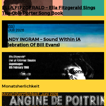
ELLA FITZGERALD – Ella Fitzgerald Sings
The Cole Porter Song Book
RANDY INGRAM – Sound Within (A Celebration Of Bill
Evans)
24. Juli 2026
RANDY INGRAM – Sound Within (A
Celebration Of Bill Evans)
ELLA FITZGERALD – Live At Falkoner Centre
Copenhagen 6th February 1966
23. Juli 2026
ELLA FITZGERALD – Live At Falkoner Centre
Copenhagen 6th February 1966
Monatsherlichkeit
Monatsherrlichkeit Juni 2026
1. Juli 2026