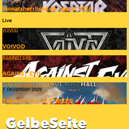
Monatsherrlichkeit Januar 2026
Live
VOIVOD
23. Juli 2026
VOIVOD
AGAINST EVIL
26. Juni 2026
AGAINST EVIL
TANKARD/HIGH STRIKER
7. Dezember 2025
TANKARD/HIGH STRIKER