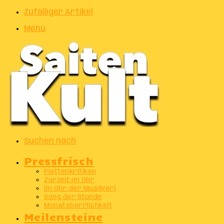
Zufälliger Artikel
Menu
Suchen nach
Pressfrisch
Plattenkritiken
Zurzeit im Ohr
Im Ohr der Musik(er)
Song der Stunde
Monatsherrlichkeit
Meilensteine