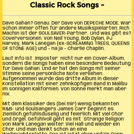
Classic Rock Songs ~
Dave Gahan? Genau. Der Dave von DEPECHE MODE. War
schon immer offen für andere Musikspielarten. Rich
Machin ist der SOULSAVER-Partner. Und was gibt es?
Coverversionen. Von Neil Young, Bob Dylan, PJ
Harvey, Mark Lanegan (ex-SCREAMING TREES, QUEENS
OF STONE AGE) und – na ja – Charlie Chaplin.
Laut Info ist ´Imposter´ nicht nur ein Cover-Album,
sondern die Songs haben eine besondere Bedeutung
für Dave Gahan. Und er hat den Songs mit seiner
Stimme seine persönliche Note verliehen.
Aufgenommen wurde das dritte Album in dieser
Konstellation mit einer zehnköpfigen Band in Malibu
im sonnigen Kalifornien. Von Sonne merkt man aber
nix.
Mit dem Klassiker des (bei mir) wenig bekannten
R&B- und Soulsängers James Carr beginnt es
ziemlich gefühlsduselig und feierlich. Mit viel Chor
und Orgel. Gefühlvoll geht es mit ´Strange Religion´
von Mark Lanegan weiter. Viel Hall und wieder ein
Chor. Und man denkt schon an eine