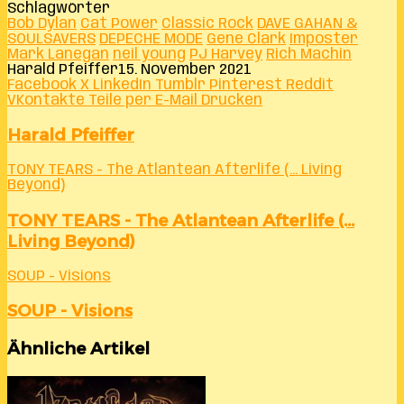
Schlagwörter
Bob Dylan
Cat Power
Classic Rock
DAVE GAHAN &
SOULSAVERS
DEPECHE MODE
Gene Clark
Imposter
Mark Lanegan
neil young
PJ Harvey
Rich Machin
Harald Pfeiffer
15. November 2021
Facebook
X
LinkedIn
Tumblr
Pinterest
Reddit
VKontakte
Teile per E-Mail
Drucken
Harald Pfeiffer
TONY TEARS - The Atlantean Afterlife (​.​.​.​ Living
Beyond)
TONY TEARS - The Atlantean Afterlife (​.​.​.​
Living Beyond)
SOUP - Visions
SOUP - Visions
Ähnliche Artikel