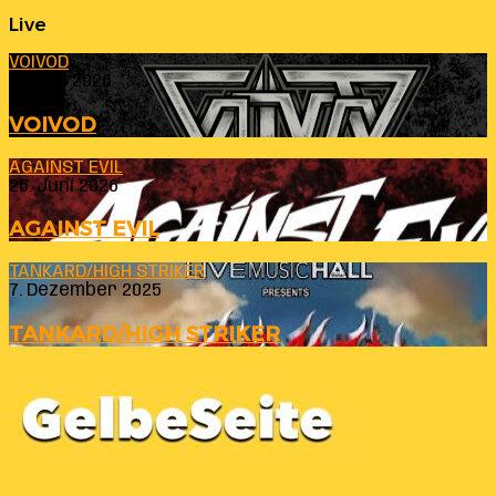
Live
VOIVOD
23. Juli 2026
VOIVOD
AGAINST EVIL
26. Juni 2026
AGAINST EVIL
TANKARD/HIGH STRIKER
7. Dezember 2025
TANKARD/HIGH STRIKER