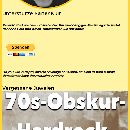
Unterstütze SaitenKult
SaitenKult ist werbe- und kostenfrei. Ein unabhängiges Musikmagazin kostet
dennoch Geld und Arbeit. Unterstützen Sie uns dabei.
Do you like in-depth, diverse coverage of SaitenKult? Help us with a small
donation to keep the magazine running.
Vergessene Juwelen