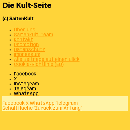
Die Kult-Seite
(c) SaitenKult
Über uns
SaitenKult-Team
Kontakt
Promotion
Datenschutz
Impressum
Alle Beiträge auf einen Blick
Cookie-Richtlinie (EU)
Facebook
X
Instagram
Telegram
WhatsApp
Facebook
X
WhatsApp
Telegram
Schaltfläche "Zurück zum Anfang"