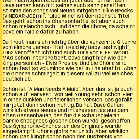
Weihnachtsplatte. Das ist jetzt aber unfair. Denn
Dave Gahan kann mit seiner auch sehr gereiften
Stimme den Songs viel Neues mitgeben. Elkie Brooks
(VINEGAR JOE) mit ´Lilac Wine´ ist der nächste Titel.
Das geht schon ins Chansonhafte. Ist aber auch
schön melancholisch. Und dann die Chöre, da scheint
Dave ein Faible dafür zu haben.
Da freut man sich richtig über die verzerrte Gitarre
vom Elmore James-Titel ´I Held My Baby Last Night´,
1952 veröffentlicht und auch 1969 von FLEETWOOD
MAC schon interpretiert. Dave singt hier wie der
King persönlich – Elvis Presley. Und die Chöre sind
schon fast so voluminös wie bei ´In The Ghetto´. Aber
die Gitarre schmirgelt in diesem Fall zu viel Weiches
deutlich ab.
Schön ist ´A Man Needs A Maid´. Aber das ist ja auch
schon auf ´Harvest´ von Neil Young sehr schön. Hier
in einer dunklen und feierlichen Version. Das gefällt
mir jetzt dann schon richtig. Da hat Dave Gahan
wirklich etwas Neues und Interessantes aus dem
alten Gassenhauer, der für die Schauspielerin
Carrie Snodgress geschrieben wurde, geschaffen.
Das Symphonie-Orchester des Originals wurde
eingedampft. Chöre gibt’s natürlich. Aber wirklich
schön. Das klingt schon nach der Düsternis von