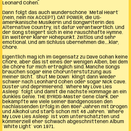
Leonard Cohen.
Dann folgt das auch wunderschöne ´Metal Heart´
(nein, nein nix ACCEPT). CAT POWER, die US-
amerikanische Musikerin und Songwriterin des
Alternative Country, ist dafür verantwortlich. Und
der Song steigert sich in eine rauschhafte Hymne.
Ein weiterer klarer Höhepunkt. Zeitlos und sehr
emotional. Und am Schluss übernehmen die…..klar,
Chöre.
Eigentlich mag ich im Gegensatz zu Dave Gohan keine
Chöre, aber das ist eines der wenigen Alben, bei dem
die Chöre für mich erträglich sind. Manche Songs
brauchen sogar eine Chorunterstützung aus
meiner Sicht. ´Shut Me Down´ klingt dann wieder
schwer nach Leonhard Cohen oder sogar Nick Cave.
Düster und deprimierend. ´Where My Love Lies
Asleep´ folgt und damit die nächste Hommage an ein
dunkles Genie. THE BYRDS-Master Gene Clark. Der
bekämpfte wie viele seiner Bandgenossen den
nachlassenden Erfolg in den 80er Jahren mit Drogen
und Alkohol und starb schon mit 46 Jahren. ´Where
My Love Lies Asleep´ ist vom unterschätzten und
kommerziell eher schwach abgeschnittenen Album
´White Light´ von 1971.