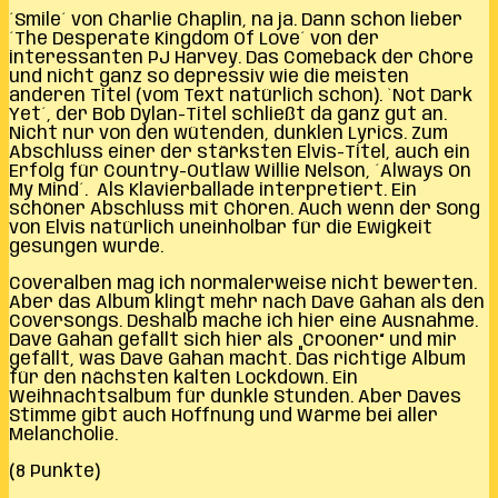
´Smile´ von Charlie Chaplin, na ja. Dann schon lieber
´The Desperate Kingdom Of Love´ von der
interessanten PJ Harvey. Das Comeback der Chöre
und nicht ganz so depressiv wie die meisten
anderen Titel (vom Text natürlich schon). `Not Dark
Yet´, der Bob Dylan-Titel schließt da ganz gut an.
Nicht nur von den wütenden, dunklen Lyrics. Zum
Abschluss einer der stärksten Elvis-Titel, auch ein
Erfolg für Country-Outlaw Willie Nelson, ´Always On
My Mind´. Als Klavierballade interpretiert. Ein
schöner Abschluss mit Chören. Auch wenn der Song
von Elvis natürlich uneinholbar für die Ewigkeit
gesungen wurde.
Coveralben mag ich normalerweise nicht bewerten.
Aber das Album klingt mehr nach Dave Gahan als den
Coversongs. Deshalb mache ich hier eine Ausnahme.
Dave Gahan gefällt sich hier als „Crooner“ und mir
gefällt, was Dave Gahan macht. Das richtige Album
für den nächsten kalten Lockdown. Ein
Weihnachtsalbum für dunkle Stunden. Aber Daves
Stimme gibt auch Hoffnung und Wärme bei aller
Melancholie.
(8 Punkte)