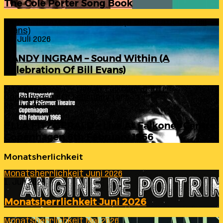
The Cole Porter Song Book
RANDY INGRAM – Sound Within (A Celebration Of Bill
Evans)
24. Juli 2026
RANDY INGRAM – Sound Within (A
Celebration Of Bill Evans)
ELLA FITZGERALD – Live At Falkoner Centre
Copenhagen 6th February 1966
23. Juli 2026
ELLA FITZGERALD – Live At Falkoner Centre
Copenhagen 6th February 1966
Monatsherlichkeit
Monatsherrlichkeit Juni 2026
1. Juli 2026
Monatsherrlichkeit Juni 2026
Monatsherrlichkeit Mai 2026