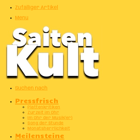
Zufälliger Artikel
Menu
Suchen nach
Pressfrisch
Plattenkritiken
Zurzeit im Ohr
Im Ohr der Musik(er)
Song der Stunde
Monatsherrlichkeit
Meilensteine