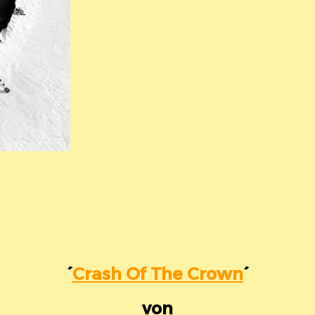
´
Crash Of The Crown
´
von