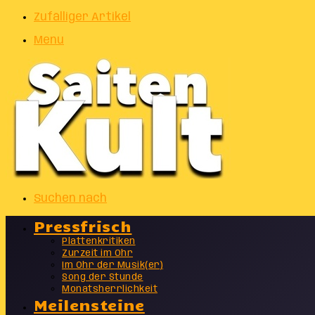
Zufälliger Artikel
Menu
Suchen nach
Pressfrisch
Plattenkritiken
Zurzeit im Ohr
Im Ohr der Musik(er)
Song der Stunde
Monatsherrlichkeit
Meilensteine