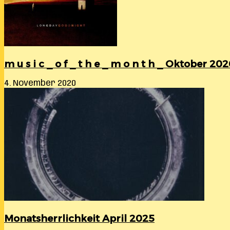
m u s i c _ o f _ t h e _ m o n t h _ Oktober 20
4. November 2020
Monatsherrlichkeit April 2025