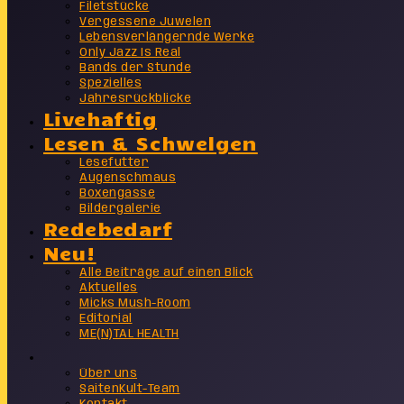
Filetstücke
Vergessene Juwelen
Lebensverlängernde Werke
Only Jazz Is Real
Bands der Stunde
Spezielles
Jahresrückblicke
Livehaftig
Lesen & Schwelgen
Lesefutter
Augenschmaus
Boxengasse
Bildergalerie
Redebedarf
Neu!
Alle Beiträge auf einen Blick
Aktuelles
Micks Mush-Room
Editorial
ME(N)TAL HEALTH
Info
Über uns
SaitenKult-Team