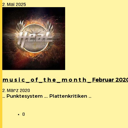
2. Mai 2025
m u s i c _ o f _ t h e _ m o n t h _ Februar 202
2. März 2020
… Punktesystem …. Plattenkritiken …
0