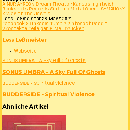
AINUR
AYREON
Dream Theater
Kansas
nightwish
Rockshots Records
Sinfonic Metal Opera
SYMPHONY
X
War Of The Jewels
Less Leßmeister
28. März 2021
Facebook
X
LinkedIn
Tumblr
Pinterest
Reddit
VKontakte
Teile per E-Mail
Drucken
Less Leßmeister
Webseite
SONUS UMBRA - A Sky Full Of Ghosts
SONUS UMBRA - A Sky Full Of Ghosts
BUDDERSIDE - Spiritual Violence
BUDDERSIDE - Spiritual Violence
Ähnliche Artikel