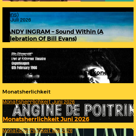
RANDY INGRAM – Sound Within (A Celebration Of Bill
Evans)
24. Juli 2026
RANDY INGRAM – Sound Within (A
Celebration Of Bill Evans)
ELLA FITZGERALD – Live At Falkoner Centre
Copenhagen 6th February 1966
23. Juli 2026
ELLA FITZGERALD – Live At Falkoner Centre
Copenhagen 6th February 1966
Monatsherlichkeit
Monatsherrlichkeit Juni 2026
1. Juli 2026
Monatsherrlichkeit Juni 2026
Monatsherrlichkeit Mai 2026