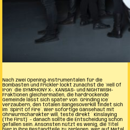
Nach zwei Opening-Instrumentalen für die
Bombasten und Frickler lockt zunächst die ´Hell Of
Iron´ die SYMPHONY X-, KANSAS- und NIGHTWISH-
Fraktionen gleichermaßen, die hardrockende
Gemeinde lässt sich später von ´Grinding Ice´
verzaubern, den totalen Sangesoverkill findet sich
im ´Spirit Of Fire´. Wer sofortige Gänsehaut mit
Ohrwurmcharakter will, teste direkt ´ Kinslaying
(The First)´ – danach sollte die Entscheidung schon
gefallen sein. Ansonsten nützt es wenig, die Titel
hier in ihre Bestandteile zu zerlegen, wer auf Metal