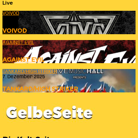
Live
VOIVOD
23. Juli 2026
VOIVOD
AGAINST EVIL
26. Juni 2026
AGAINST EVIL
TANKARD/HIGH STRIKER
7. Dezember 2025
TANKARD/HIGH STRIKER