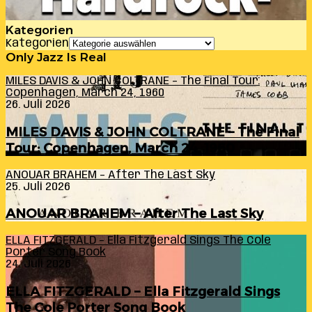
Kategorien
Kategorien
Only Jazz Is Real
MILES DAVIS & JOHN COLTRANE – The Final Tour:
Copenhagen, March 24, 1960
26. Juli 2026
MILES DAVIS & JOHN COLTRANE – The Final
Tour: Copenhagen, March 24, 1960
ANOUAR BRAHEM – After The Last Sky
25. Juli 2026
ANOUAR BRAHEM – After The Last Sky
ELLA FITZGERALD – Ella Fitzgerald Sings The Cole
Porter Song Book
24. Juli 2026
ELLA FITZGERALD – Ella Fitzgerald Sings
The Cole Porter Song Book