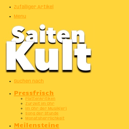
Zufälliger Artikel
Menu
Suchen nach
Pressfrisch
Plattenkritiken
Zurzeit im Ohr
Im Ohr der Musik(er)
Song der Stunde
Monatsherrlichkeit
Meilensteine