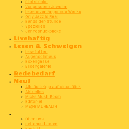
Filetstücke
Vergessene Juwelen
Lebensverlängernde Werke
Only Jazz Is Real
Bands der Stunde
Spezielles
Jahresrückblicke
Livehaftig
Lesen & Schwelgen
Lesefutter
Augenschmaus
Boxengasse
Bildergalerie
Redebedarf
Neu!
Alle Beiträge auf einen Blick
Aktuelles
Micks Mush-Room
Editorial
ME(N)TAL HEALTH
Info
Über uns
SaitenKult-Team