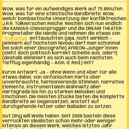
Wow, was für ein aufwendiges Werk auf 75 Minuten.
Wow, was für eine stilistische Bandbreite. Wow,
welch‘ bombastische Umsetzung der konfliktreichen
J.R.R. Tolkien’schen Reiche. Reichen sich nun endlich
die KANSAS-Classicprogger und die DREAM THEATER-
Progmetaller die Hände und nehmen die etwas von
´
Transitus
´ enttäuschten (jaja, nicht wirklich –
jammern auf höchstem Niveau darf man schonmal
bei solch einer Discografie) AYREON-Jünger*innen
(sieht doch politisch korrekt Scheiße aus, oder?)
(deshalb eliminiert es sich auch beim nächsten
Tiefflug eigenhändig – Anm. d. Red.) mit?
Kurze Antwort: Ja – ohne Wenn und Aber. Für alle
etwas dabei, von sinfonischen Parts über
unverbrauchte, harmonierende Stimmen, narrative
Elemente, instrumentalem Wahnwitz aller
Härtegrade bis hin zu starken Melodien und
Emotionen. Die meisten Stücke bieten die komplette
Bandbreite an Gegensätzen, anstatt auf
durchgehende Fetzer oder Balladen zu setzen.
Gut Ding will Weile haben. Seit 2009 basteln diese
verrückten Idealisten schon mehr oder weniger
intensiv an diesem Werk, welches letztes Jahr