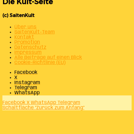
Die Kult-Seite
(c) SaitenKult
Über uns
SaitenKult-Team
Kontakt
Promotion
Datenschutz
Impressum
Alle Beiträge auf einen Blick
Cookie-Richtlinie (EU)
Facebook
X
Instagram
Telegram
WhatsApp
Facebook
X
WhatsApp
Telegram
Schaltfläche "Zurück zum Anfang"