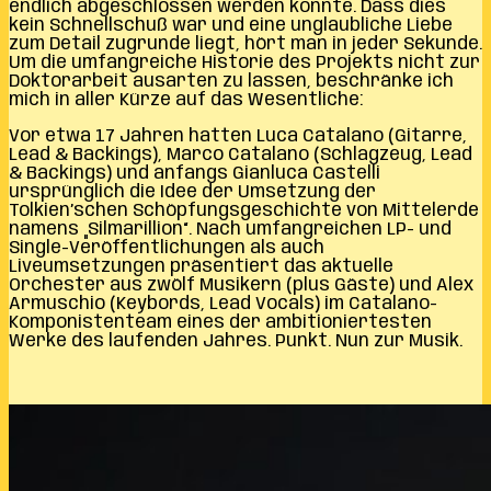
endlich abgeschlossen werden konnte. Dass dies
kein Schnellschuß war und eine unglaubliche Liebe
zum Detail zugrunde liegt, hört man in jeder Sekunde.
Um die umfangreiche Historie des Projekts nicht zur
Doktorarbeit ausarten zu lassen, beschränke ich
mich in aller Kürze auf das Wesentliche:
Vor etwa 17 Jahren hatten Luca Catalano (Gitarre,
Lead & Backings), Marco Catalano (Schlagzeug, Lead
& Backings) und anfangs Gianluca Castelli
ursprünglich die Idee der Umsetzung der
Tolkien’schen Schöpfungsgeschichte von Mittelerde
namens „Silmarillion“. Nach umfangreichen LP- und
Single-Veröffentlichungen als auch
Liveumsetzungen präsentiert das aktuelle
Orchester aus zwölf Musikern (plus Gäste) und Alex
Armuschio (Keybords, Lead Vocals) im Catalano-
Komponistenteam eines der ambitioniertesten
Werke des laufenden Jahres. Punkt. Nun zur Musik.