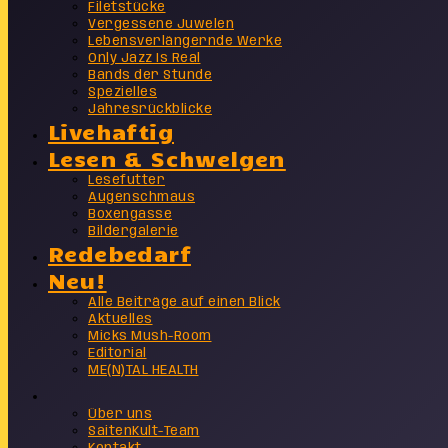
Filetstücke
Vergessene Juwelen
Lebensverlängernde Werke
Only Jazz Is Real
Bands der Stunde
Spezielles
Jahresrückblicke
Livehaftig
Lesen & Schwelgen
Lesefutter
Augenschmaus
Boxengasse
Bildergalerie
Redebedarf
Neu!
Alle Beiträge auf einen Blick
Aktuelles
Micks Mush-Room
Editorial
ME(N)TAL HEALTH
Info
Über uns
SaitenKult-Team