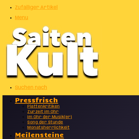
Zufälliger Artikel
Menu
Suchen nach
Pressfrisch
Plattenkritiken
Zurzeit im Ohr
Im Ohr der Musik(er)
Song der Stunde
Monatsherrlichkeit
Meilensteine