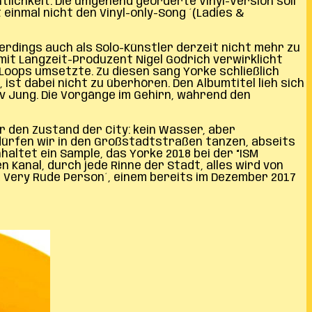
lichkeit. Die umgehend georderte Vinyl-Version soll
 einmal nicht den Vinyl-only-Song ´(Ladies &
rdings auch als Solo-Künstler derzeit nicht mehr zu
mit Langzeit-Produzent Nigel Godrich verwirklicht
 Loops umsetzte. Zu diesen sang Yorke schließlich
ist dabei nicht zu überhören. Den Albumtitel lieh sich
v Jung. Die Vorgänge im Gehirn, während den
er den Zustand der City: kein Wasser, aber
 dürfen wir in den Großstadtstraßen tanzen, abseits
nhaltet ein Sample, das Yorke 2018 bei der “ISM
n Kanal, durch jede Rinne der Stadt, alles wird von
A Very Rude Person´, einem bereits im Dezember 2017