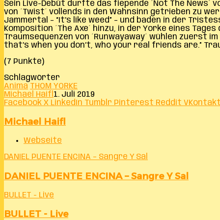
Sein Live-Debüt durfte das fiepende ´Not The News´ 
von ´Twist´ vollends in den Wahnsinn getrieben zu we
Jammertal – “It’s like weed” – und baden in der Tristes
Komposition ´The Axe´ hinzu, in der Yorke eines Tages
Traumsequenzen von ´Runwayaway´ wühlen zuerst im Fun
that’s when you don’t, who your real friends are.” Tr
(7 Punkte)
Schlagwörter
Anima
THOM YORKE
Michael Haifl
1. Juli 2019
Facebook
X
LinkedIn
Tumblr
Pinterest
Reddit
VKontak
Michael Haifl
Webseite
DANIEL PUENTE ENCINA – Sangre Y Sal
DANIEL PUENTE ENCINA – Sangre Y Sal
BULLET - Live
BULLET - Live