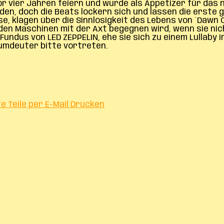
vor vier Jahren feiern und wurde als Appetizer für da
rden, doch die Beats lockern sich und lassen die erste
se, klagen über die Sinnlosigkeit des Lebens von ´Dawn C
 den Maschinen mit der Axt begegnen wird, wenn sie nic
dus von LED ZEPPELIN, ehe sie sich zu einem Lullaby i
aumdeuter bitte vortreten.
te
Teile per E-Mail
Drucken