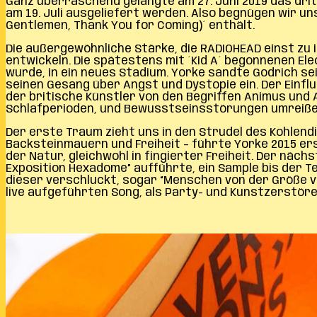
Ganz überraschend gelangte am 27. Juni 2019 das drit
am 19. Juli ausgeliefert werden. Also begnügen wir uns
Gentlemen, Thank You for Coming)´ enthält.
Die außergewöhnliche Stärke, die RADIOHEAD einst zu 
entwickeln. Die spätestens mit ´Kid A´ begonnenen El
wurde, in ein neues Stadium. Yorke sandte Godrich se
seinen Gesang über Angst und Dystopie ein. Der Einflus
der britische Künstler von den Begriffen Animus und 
Schlafperioden, und Bewusstseinsstörungen umreißen
Der erste Traum zieht uns in den Strudel des Kohlendi
Backsteinmauern und Freiheit – führte Yorke 2015 ers
der Natur, gleichwohl in fingierter Freiheit. Der nächs
Exposition Hexadome” aufführte, ein Sample bis der Tec
dieser verschluckt, sogar “Menschen von der Größe vo
live aufgeführten Song, als Party- und Kunstzerstöre