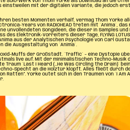
te Solo-Werk von Thom Yorke als Download an die Öffent
 einstweilen mit der digitalen Variante, die jedoch erst
ihren besten Momenten verhalf, vermag Thom Yorke alle
ectronica-Years von RADIOHEAD treten mit ´Anima´, das 
ine unvollendeten Songideen, die dieser in Samples und
s des Elektronik-Vorreiters dieser Tage, FLYING LOTUS, 
Anima aus der Analytischen Psychologie von Carl Gusta
 die Ausgestaltung von ´Anima´.
oxid-Muffs der Großstadt. ´Traffic´ – eine Dystopie üb
tmals live auf. Mit der minimalistischen Techno-Musik
te Traum ´Last I Heard (…He Was Circling the Drain)´ bei
hno-Specht an die Holztür klopft. Alles fließt durch de
n Ratten”. Yorke outet sich in den Träumen von ´I Am 
r.