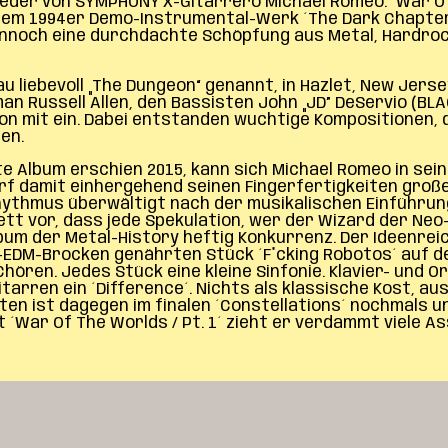
eder von SYMPHONY X-Gitarrero Michael Romeo: ´War Of The
einem 1994er Demo-Instrumental-Werk ´The Dark Chapte
 dennoch eine durchdachte Schöpfung aus Metal, Hardr
 liebevoll „The Dungeon“ genannt, in Hazlet, New Jers
n Russell Allen, den Bassisten John „JD” DeServio (BL
tion mit ein. Dabei entstanden wuchtige Kompositionen
en.
te Album erschien 2015, kann sich Michael Romeo in sein
arf damit einhergehend seinen Fingerfertigkeiten gro
Rhythmus überwältigt nach der musikalischen Einführun
Brett vor, dass jede Spekulation, wer der Wizard der Ne
 der Metal-History heftig Konkurrenz. Der Ideenreich
M-Brocken genährten Stück ´F*cking Robotos´ auf der H
ören. Jedes Stück eine kleine Sinfonie. Klavier- und O
arren ein ´Difference´. Nichts als klassische Kost, a
sten ist dagegen im finalen ´Constellations´ nochmals
´War Of The Worlds / Pt. 1´ zieht er verdammt viele Ass