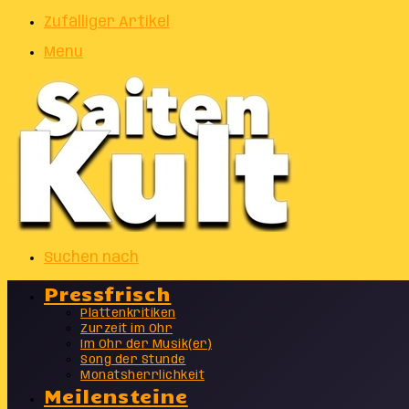
Zufälliger Artikel
Menu
Suchen nach
Pressfrisch
Plattenkritiken
Zurzeit im Ohr
Im Ohr der Musik(er)
Song der Stunde
Monatsherrlichkeit
Meilensteine