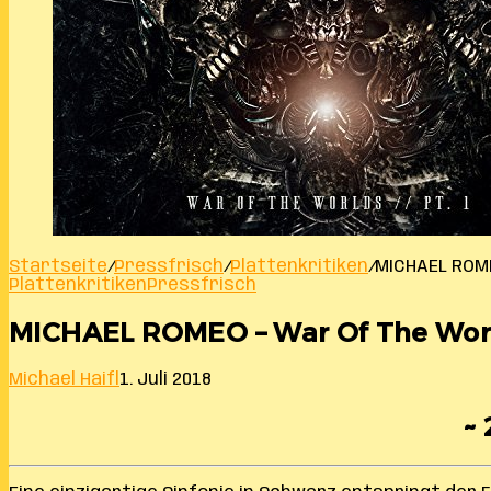
Startseite
/
Pressfrisch
/
Plattenkritiken
/
MICHAEL ROME
Plattenkritiken
Pressfrisch
MICHAEL ROMEO – War Of The World
Michael Haifl
1. Juli 2018
~ 