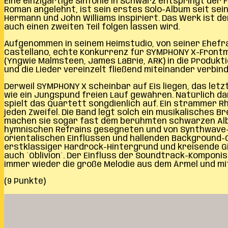
Eine einzigartige Sinfonie in Schwarz entspringt der F
Roman angelehnt, ist sein erstes Solo-Album seit s
Hermann und John Williams inspiriert. Das Werk ist
auch einen zweiten Teil folgen lassen wird.
Aufgenommen in seinem Heimstudio, von seiner Ehefrau
Castellano, echte Konkurrenz für SYMPHONY X-Frontma
(Yngwie Malmsteen, James LaBrie, ARK) in die Produk
und die Lieder vereinzelt fließend miteinander verbind
Derweil SYMPHONY X scheinbar auf Eis liegen, das letz
wie ein Jungspund freien Lauf gewähren. Natürlich d
spielt das Quartett songdienlich auf. Ein strammer 
jeden Zweifel. Die Band legt solch ein musikalisches 
machen sie sogar fast dem berühmten schwarzen Album
hymnischen Refrains gesegneten und von Synthwave-ED
orientalischen Einflüssen und hallenden Background-Ch
erstklassiger Hardrock-Hintergrund und kreisende Git
auch ´Oblivion´. Der Einfluss der Soundtrack-Komponi
immer wieder die große Melodie aus dem Ärmel und mit 
(9 Punkte)