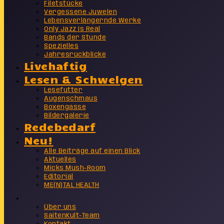
Filetstücke
Vergessene Juwelen
Lebensverlängernde Werke
Only Jazz Is Real
Bands der Stunde
Spezielles
Jahresrückblicke
Livehaftig
Lesen & Schwelgen
Lesefutter
Augenschmaus
Boxengasse
Bildergalerie
Redebedarf
Neu!
Alle Beiträge auf einen Blick
Aktuelles
Micks Mush-Room
Editorial
ME(N)TAL HEALTH
Info
Über uns
SaitenKult-Team