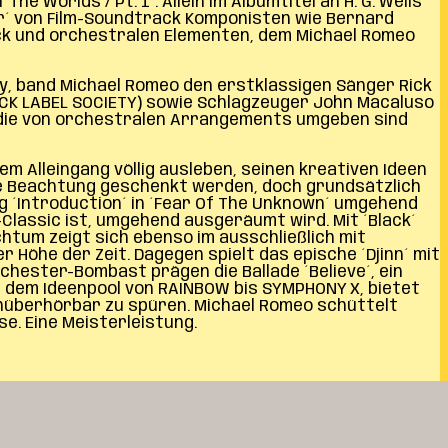
 Worlds / Pt. 1´. Allein im Albumtitel an H. G. Wells´
r´ von Film-Soundtrack Komponisten wie Bernard
ock und orchestralen Elementen, dem Michael Romeo
ey, band Michael Romeo den erstklassigen Sänger Rick
ACK LABEL SOCIETY) sowie Schlagzeuger John Macaluso
, die von orchestralen Arrangements umgeben sind
em Alleingang völlig ausleben, seinen kreativen Ideen
ße Beachtung geschenkt werden, doch grundsätzlich
g ´Introduction´ in ´Fear Of The Unknown´ umgehend
o-Classic ist, umgehend ausgeräumt wird. Mit ´Black´
tum zeigt sich ebenso im ausschließlich mit
öhe der Zeit. Dagegen spielt das epische ´Djinn´ mit
rchester-Bombast prägen die Ballade ´Believe´, ein
us dem Ideenpool von RAINBOW bis SYMPHONY X, bietet
 unüberhörbar zu spüren. Michael Romeo schüttelt
e. Eine Meisterleistung.