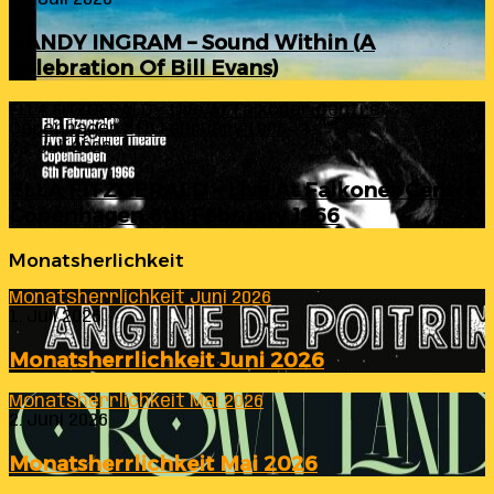
RANDY INGRAM – Sound Within (A
Celebration Of Bill Evans)
ELLA FITZGERALD – Live At Falkoner Centre
Copenhagen 6th February 1966
23. Juli 2026
ELLA FITZGERALD – Live At Falkoner Centre
Copenhagen 6th February 1966
Monatsherlichkeit
Monatsherrlichkeit Juni 2026
1. Juli 2026
Monatsherrlichkeit Juni 2026
Monatsherrlichkeit Mai 2026
2. Juni 2026
Monatsherrlichkeit Mai 2026