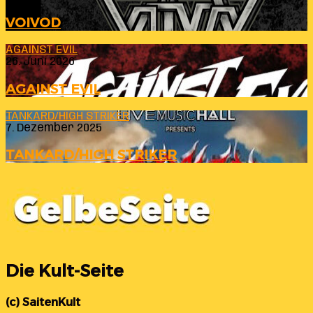
VOIVOD
AGAINST EVIL
26. Juni 2026
AGAINST EVIL
TANKARD/HIGH STRIKER
7. Dezember 2025
TANKARD/HIGH STRIKER
Die Kult-Seite
(c) SaitenKult