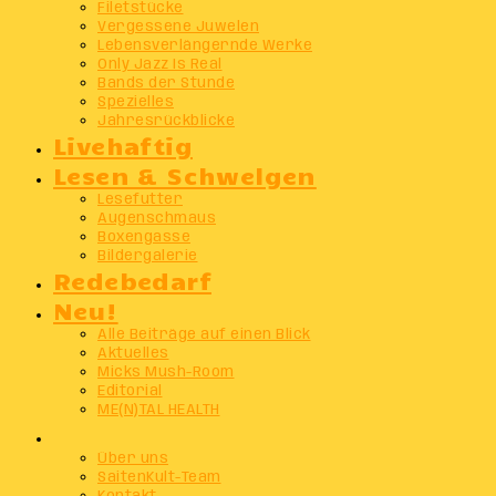
Filetstücke
Vergessene Juwelen
Lebensverlängernde Werke
Only Jazz Is Real
Bands der Stunde
Spezielles
Jahresrückblicke
Livehaftig
Lesen & Schwelgen
Lesefutter
Augenschmaus
Boxengasse
Bildergalerie
Redebedarf
Neu!
Alle Beiträge auf einen Blick
Aktuelles
Micks Mush-Room
Editorial
ME(N)TAL HEALTH
Info
Über uns
SaitenKult-Team