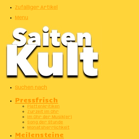
Zufälliger Artikel
Menu
Suchen nach
Pressfrisch
Plattenkritiken
Zurzeit im Ohr
Im Ohr der Musik(er)
Song der Stunde
Monatsherrlichkeit
Meilensteine