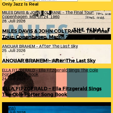
Only Jazz Is Real
MILES DAVIS & JOHN COLTRANE – The Final Tour:
Copenhagen, March 24, 1960
26. Juli 2026
MILES DAVIS & JOHN COLTRANE – The Final
Tour: Copenhagen, March 24, 1960
ANOUAR BRAHEM – After The Last Sky
25. Juli 2026
ANOUAR BRAHEM – After The Last Sky
ELLA FITZGERALD – Ella Fitzgerald Sings The Cole
Porter Song Book
24. Juli 2026
ELLA FITZGERALD – Ella Fitzgerald Sings
The Cole Porter Song Book
RANDY INGRAM – Sound Within (A Celebration Of Bill
Evans)
24. Juli 2026