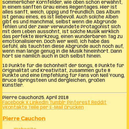
sommerlicher Kornfelder, wie oben schon erwähnt,
in einem sanften Grau eines Regentages. Hier ist
alles sanft, weich, üppig und freundlich. Das Album
ist genau eines, es ist liebevoll. Auch solche Alben
gibt es und manchmal, selbst wenn die Abgründe
fehlen und der zwar verwundete Protagonist sich
mit dem Leben aussöhnt, ist solche Musik wirklich
das perfekte Werkzeug, einen wunderbaren Tag zu
emotionalisieren. Doch wer weiß, ich habe das
Gefühl, als tauchten diese Abgründe auch noch auf,
wenn man lange genug in die Musik hineinhört. Dann
hört sie nämlich auch in Dich selbst hinein.
10 Punkte für die Schönheit der Songs, 6 Punkte für
Originalität und Kreativität, zusammen gute 8
Punkte und eine Empfehlung für Fans von Neil Young,
Bruce Springsteen und dergleichen, großen
Künstler.
Pierre Cauchon
25. April 2018
Facebook
X
LinkedIn
Tumblr
Pinterest
Reddit
VKontakte
Teile per E-Mail
Drucken
Pierre Cauchon