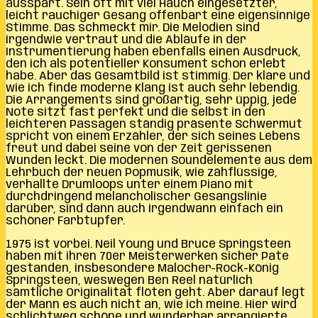
ausspart. Sein oft mit viel Hauch eingesetzter,
leicht rauchiger Gesang offenbart eine eigensinnige
Stimme. Das schmeckt mir. Die Melodien sind
irgendwie vertraut und die Abläufe in der
Instrumentierung haben ebenfalls einen Ausdruck,
den ich als potentieller Konsument schon erlebt
habe. Aber das Gesamtbild ist stimmig. Der klare und
wie ich finde moderne Klang ist auch sehr lebendig.
Die Arrangements sind großartig, sehr üppig, jede
Note sitzt fast perfekt und die selbst in den
leichteren Passagen ständig präsente Schwermut
spricht von einem Erzähler, der sich seines Lebens
freut und dabei seine von der Zeit gerissenen
Wunden leckt. Die modernen Soundelemente aus dem
Lehrbuch der neuen Popmusik, wie zähflüssige,
verhallte Drumloops unter einem Piano mit
durchdringend melancholischer Gesangslinie
darüber, sind dann auch irgendwann einfach ein
schöner Farbtupfer.
1975 ist vorbei. Neil Young und Bruce Springsteen
haben mit ihren 70er Meisterwerken sicher Pate
gestanden, insbesondere Malocher-Rock-König
Springsteen, weswegen Ben Reel natürlich
sämtliche Originalität flöten geht. Aber darauf legt
der Mann es auch nicht an, wie ich meine. Hier wird
schlichtweg schöne und wunderbar arrangierte