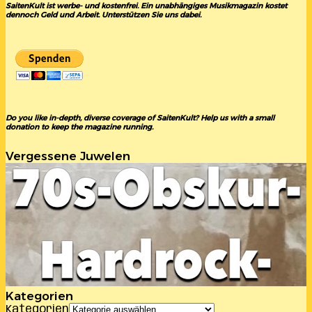
SaitenKult ist werbe- und kostenfrei. Ein unabhängiges Musikmagazin kostet
dennoch Geld und Arbeit. Unterstützen Sie uns dabei.
Do you like in-depth, diverse coverage of SaitenKult? Help us with a small
donation to keep the magazine running.
Vergessene Juwelen
Kategorien
Kategorien