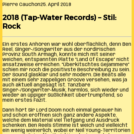
Pierre Cauchon
25. April 2018
2018 (Tap-Water Records) – Stil:
Rock
Ein erstes Anhören war wohl oberflächlich, denn Ben
Reel, Singer-/Songwriter aus der nordirischen
Provinz South Armagh, konnte mich mit seiner
weichen, entspannten Platte “Land Of Escape” nicht
ansatzweise erreichen. “Überkitschtes Gejammere”
schien mir noch die positivste Beschreibung zu sein.
Der Sound glasklar und sehr modern. Die Beats alle
mit einem sehr zappeligen Groove versehen, was ja
auch aktuell angesagt ist. Tanzbare
Singer-/Songwriter-Musik, harmlos, sich wieder und
wieder an üppiger Süßlichkeit übertrumpfend, so
mein erstes Fazit.
Dann hört Sir Lord Doom noch einmal genauer hin
und schon eröffnen sich ganz andere Aspekte,
welche dem Material viel Tiefgang und Ausdruck
schenken. Ben Reels Stimme ist weich und vielleicht
ein wenig weinerlich, wobei er Neil Young-Territorien