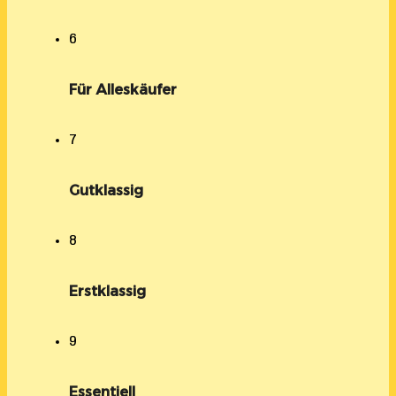
6
Für Alleskäufer
7
Gutklassig
8
Erstklassig
9
Essentiell