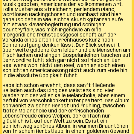
Musik geboten, Americana der vollkommenen Art.
Tolle Muster aus Streichern, perlendem Piano,
wortlosen Backingchören und Bombast sind hier
genauso daheim wie leichte Akustikgitarrenläufe
mit etwas Klavierbegleitung und sonnigem
Countryflair, was mich irgendwie an eine
morgendliche Frühstücksgesellschaft auf der
Veranda eines alten Herrenhauses kurz nach
Sonnenaufgang denken lässt. Der Blick schweift
über weite goldene Kornfelder und die Menschen am
Tisch lachen und singen. Gospelanleihen tauchen auf.
Der Nordire fühlt sich gar nicht so irisch an. Ben
Reel wäre wohl nicht Ben Reel, wenn er solch einen
schlichten Americanasong nicht auch zum Ende hin
in die absolute Üppigkeit führt.
Habe ich schon erwähnt, dass sanft fließende
Balladen auch das Ding des Meisters sind. Hier
wieder mit der vollen Kelle Melancholie, aber einem
Gefühl von Versöhnlichkeit interpretiert. Das Album
schwenkt zwischen Herbst und Frühling, zwischen
tiefer Melancholie und der erfrischenden
Lebensfreude eines Welpen, der einfach nur
glücklich ist, auf der Welt zu sein. Es ist ein
schlichtweg schönes Album, in warmen Brauntönen
von frischem Herbstlaub, in einem goldenen Gewand