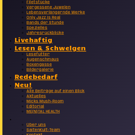
Filetstücke
Vergessene Juwelen
Lebensverlängernde Werke
Only Jazz Is Real
Bands der Stunde
Spezielles
Jahresrückblicke
Livehaftig
Lesen & Schwelgen
Lesefutter
Augenschmaus
Boxengasse
Bildergalerie
Redebedarf
Neu!
Alle Beiträge auf einen Blick
Aktuelles
Micks Mush-Room
Editorial
ME(N)TAL HEALTH
Info
Über uns
SaitenKult-Team