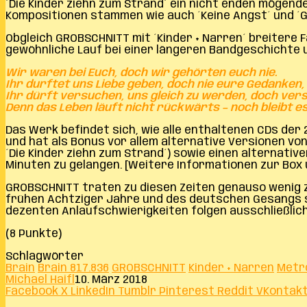
´Die Kinder ziehn zum Strand´ ein nicht enden mögende
Kompositionen stammen wie auch ´Keine Angst´ und ´Ge
Obgleich GROBSCHNITT mit ´Kinder + Narren´ breitere
gewöhnliche Lauf bei einer längeren Bandgeschichte
Wir waren bei Euch, doch wir gehörten euch nie.
Ihr durftet uns Liebe geben, doch nie eure Gedanken
Ihr dürft versuchen, uns gleich zu werden, doch vers
Denn das Leben läuft nicht rückwärts – noch bleibt e
Das Werk befindet sich, wie alle enthaltenen CDs der
und hat als Bonus vor allem alternative Versionen von
´Die Kinder ziehn zum Strand´) sowie einen alternativ
Minuten zu gelangen. [Weitere Informationen zur Bo
GROBSCHNITT traten zu diesen Zeiten genauso wenig zu
frühen Achtziger Jahre und des deutschen Gesangs so
dezenten Anlaufschwierigkeiten folgen ausschließlic
(8 Punkte)
Schlagwörter
Brain
Brain 817.836
GROBSCHNITT
Kinder + Narren
Metr
Michael Haifl
10. März 2018
Facebook
X
LinkedIn
Tumblr
Pinterest
Reddit
VKontak