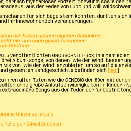
r, herrlich mysteriöser Endzeit-Ohrwurm sowie der Dark
radeaus´ aus der Feder von Lupo und Willi Wildschwein
 Fanscharen für sich begeistern konnten, dürften sich
 und ihr innewohnenden Veränderungen.
, denn wir haben unsere eigenen Gedanken.
ucht nie, uns euch gleich zu machen.
s im Gestern.
 2015 veröffentlichten GROBSCHNITT-Box, in einem edlen
 drei Album-Songs, von denen ´Wie der Wind´ besser unge
en Mix von ´Wie der Wind´ anzubieten, um so auf die anv
x und gesamten Bandgeschichte befinden sich
hier
]
 ihren alten Taten wie die GENESIS der 80er mit denen 
llten ohne große Anlaufschwierigkeiten in ´Kinder + N
h extraodinäre Songs aus der Feder der “unbestritte
onome
Universal Music
te
Teile per E-Mail
Drucken