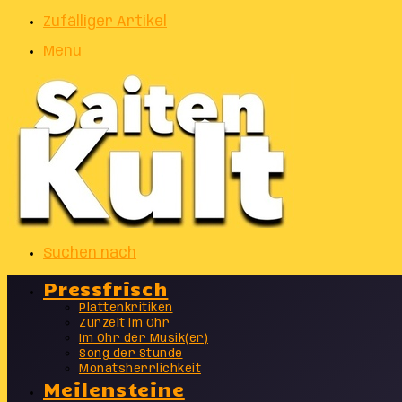
Zufälliger Artikel
Menu
Suchen nach
Pressfrisch
Plattenkritiken
Zurzeit im Ohr
Im Ohr der Musik(er)
Song der Stunde
Monatsherrlichkeit
Meilensteine