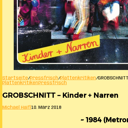
Startseite
/
Pressfrisch
/
Plattenkritiken
/
GROBSCHNITT 
Plattenkritiken
Pressfrisch
GROBSCHNITT – Kinder + Narren
Michael Haifl
10. März 2018
~ 1984 (Metron