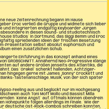
 Eine neue Zeitenrechnung begann im Hause
ber Eroc verließ die Gruppe und widmete sich lieber
ke und integrierten endgültig Keyboarder Jürgen
 insbesondere in diesen Sound- und Studiotechnisch
dhouse Studios´ in Dortmund, das Siggi Bemm und Eroc
gfaltig sprießenden Ideen der frischen Besetzung
bum-Präsentation selbst absolut euphorisch und
Album einen zusätzlichen Schub.
hwängerte Einführung in das Konzept anhand eines
 von GROBSCHNITT. Annähernd Neo-Progressive Klänge
nten auf andere Größen jenseits des Atlantiks, die
hnt. Das ´Orakel´ schenkt hallenden, Achtziger-
 man hingegen gerne mit James „Sonny“ Crockett und
ny Banks-Tastenanschläge. Musik, von der sich später
alypso-Feeling aus und beglückt nur im Hochgesang
schwein auch Toni Moff Mollo und Bassist Milla
ernden ´Keine Angst´ auf. Oftmals können obendrein
en Höhepunkte folgen allerdings im Finale. ´Wie der
n nur deutsche Ost-Rock-Combos schreiben konnten,