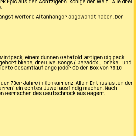
 Epic aus den Achtzigern ´Könige der Welt´. Alle drei
.
 längst weitere Altanhänger abgewandt haben. Der
 Mintpack, einem dünnen Gatefold-artigen Digipack
hört bliebe, drei Live-Songs (´Paradox´, ´Orakel´ und
isierte Gesamtlauflänge jeder CD der Box von 79:10
der 70er Jahre in Konkurrenz. Allein Enthusiasten der
arren´ ein echtes Juwel ausfindig machen. Nach
nen Herrscher des Deutschrock aus Hagen”.