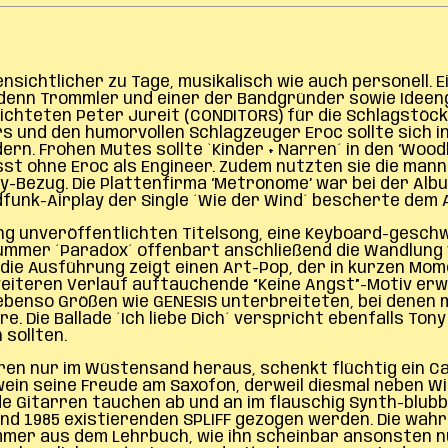
nsichtlicher zu Tage, musikalisch wie auch personell.
enn Trommler und einer der Bandgründer sowie Ideenge
lichteten Peter Jureit (CONDITORS) für die Schlagstöc
hrs und den humorvollen Schlagzeuger Eroc sollte sich
rn. Frohen Mutes sollte `Kinder + Narren´ in den ‘Woo
 ohne Eroc als Engineer. Zudem nutzten sie die manni
y-Bezug. Die Plattenfirma ‘Metronome’ war bei der Al
funk-Airplay der Single ´Wie der Wind´ bescherte dem 
lang unveröffentlichten Titelsong, eine Keyboard-gesc
ummer ´Paradox´ offenbart anschließend die Wandlung
ie Ausführung zeigt einen Art-Pop, der in kurzen Mome
eiteren Verlauf auftauchende “Keine Angst”-Motiv erwä
ebenso Größen wie GENESIS unterbreiteten, bei denen
e. Die Ballade ´Ich liebe Dich´ verspricht ebenfalls To
sollten.
ren nur im Wüstensand heraus, schenkt flüchtig ein C
n seine Freude am Saxofon, derweil diesmal neben Wild
e Gitarren tauchen ab und an im flauschig Synth-blubb
 und 1985 existierenden SPLIFF gezogen werden. Die wahr
 Nummer aus dem Lehrbuch, wie ihn scheinbar ansonste