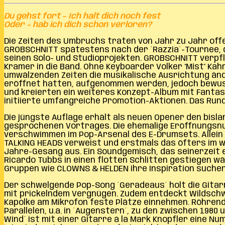
Du gehst fort – Ich halt dich noch fest
Oder – hab ich dich schon verloren?
Die Zeiten des Umbruchs traten von Jahr zu Jahr offe
GROBSCHNITT spätestens nach der ´Razzia´-Tournee, d
seinen Solo- und Studioprojekten. GROBSCHNITT verpf
Kramer in die Band. Ohne Keyboarder Volker ‘Mist’ Ka
umwälzenden Zeiten die musikalische Ausrichtung ände
eröffnet hatten, aufgenommen werden, jedoch bewusst
und kreierten ein weiteres Konzept-Album mit Fantas
initiierte umfangreiche Promotion-Aktionen. Das Rund
Die jüngste Auflage erhält als neuen Opener den bis
gesprochenen Vortrages. Die ehemalige Eröffnungsn
verschwimmen im Pop-Arsenal des E-Drumsets. Allein d
TALKING HEADS verweist und erstmals das öfters im w
Jahre-Gesang aus. Ein Soundgemisch, das seinerzeit 
Ricardo Tubbs in einen flotten Schlitten gestiegen wär
Gruppen wie CLOWNS & HELDEN ihre Inspiration suchen 
Der schwelgende Pop-Song ´Geradeaus´ holt die Gitar
mit prickelndem Vergnügen. Zudem entdeckt Wildschwei
Kapolke am Mikrofon feste Plätze einnehmen. Röhrend
Parallelen, u.a. in ´Augenstern´, zu den zwischen 1980
Wind´ ist mit einer Gitarre á la Mark Knopfler eine