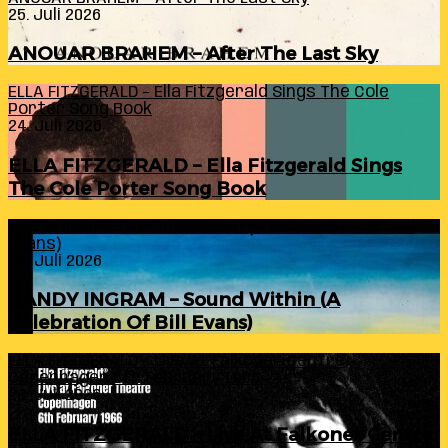
25. Juli 2026
ANOUAR BRAHEM – After The Last Sky
ELLA FITZGERALD – Ella Fitzgerald Sings The Cole
Porter Song Book
24. Juli 2026
ELLA FITZGERALD – Ella Fitzgerald Sings
The Cole Porter Song Book
RANDY INGRAM – Sound Within (A Celebration Of Bill
Evans)
24. Juli 2026
RANDY INGRAM – Sound Within (A
Celebration Of Bill Evans)
ELLA FITZGERALD – Live At Falkoner Centre
Copenhagen 6th February 1966
23. Juli 2026
ELLA FITZGERALD – Live At Falkoner Centre