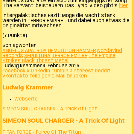
ANGELUS APATRIDA ein Solo zum eingängigsten Song
‘The Servant’ beisteuern. Das Lyric-Video gibt’s
hier
.
Intergalaktisches Fazit: Möge die Macht stark
werden in TERROR EMPIRE – und dabei auch etwas die
Originalität mitwachsen …
(7 Punkte)
Schlagwörter
ANGELUS APATRIDA
DEMOLITION HAMMER
Nordavind
Records
SEPULTURA
TERROR EMPIRE
The Empire
Strikes Black
Thrash Metal
Ludwig Krammer
4. Februar 2015
Facebook
X
LinkedIn
Tumblr
Pinterest
Reddit
VKontakte
Teile per E-Mail
Drucken
Ludwig Krammer
Webseite
SIMEON SOUL CHARGER - A Trick Of Light
SIMEON SOUL CHARGER - A Trick Of Light
TITAN FORCE - Force Of The Titan