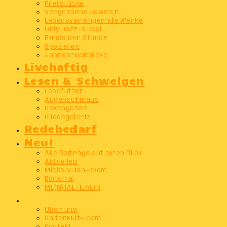
Filetstücke
Vergessene Juwelen
Lebensverlängernde Werke
Only Jazz Is Real
Bands der Stunde
Spezielles
Jahresrückblicke
Livehaftig
Lesen & Schwelgen
Lesefutter
Augenschmaus
Boxengasse
Bildergalerie
Redebedarf
Neu!
Alle Beiträge auf einen Blick
Aktuelles
Micks Mush-Room
Editorial
ME(N)TAL HEALTH
Info
Über uns
SaitenKult-Team