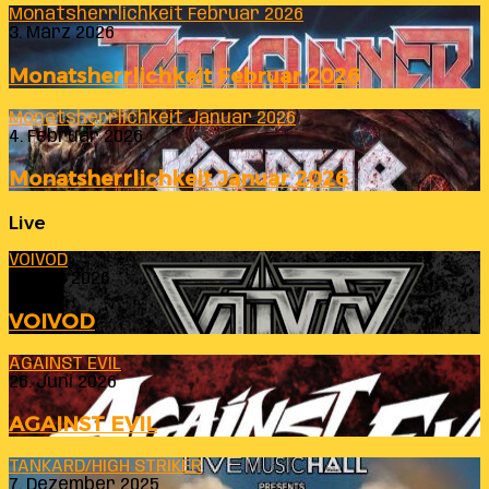
Monatsherrlichkeit Februar 2026
3. März 2026
Monatsherrlichkeit Februar 2026
Monatsherrlichkeit Januar 2026
4. Februar 2026
Monatsherrlichkeit Januar 2026
Live
VOIVOD
23. Juli 2026
VOIVOD
AGAINST EVIL
26. Juni 2026
AGAINST EVIL
TANKARD/HIGH STRIKER
7. Dezember 2025