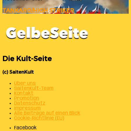
TANKARD/HIGH STRIKER
Die Kult-Seite
(c) SaitenKult
Über uns
SaitenKult-Team
Kontakt
Promotion
Datenschutz
Impressum
Alle Beiträge auf einen Blick
Cookie-Richtlinie (EU)
Facebook