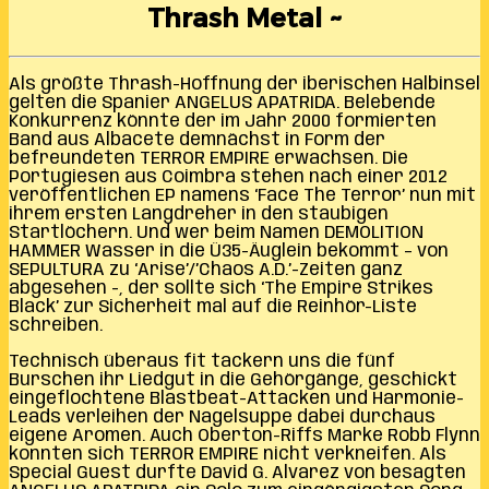
Thrash Metal ~
Als größte Thrash-Hoffnung der iberischen Halbinsel
gelten die Spanier ANGELUS APATRIDA. Belebende
Konkurrenz könnte der im Jahr 2000 formierten
Band aus Albacete demnächst in Form der
befreundeten TERROR EMPIRE erwachsen. Die
Portugiesen aus Coimbra stehen nach einer 2012
veröffentlichen EP namens ‘Face The Terror’ nun mit
ihrem ersten Langdreher in den staubigen
Startlöchern. Und wer beim Namen DEMOLITION
HAMMER Wasser in die Ü35-Äuglein bekommt – von
SEPULTURA zu ‘Arise’/’Chaos A.D.’-Zeiten ganz
abgesehen -, der sollte sich ‘The Empire Strikes
Black’ zur Sicherheit mal auf die Reinhör-Liste
schreiben.
Technisch überaus fit tackern uns die fünf
Burschen ihr Liedgut in die Gehörgänge, geschickt
eingeflochtene Blastbeat-Attacken und Harmonie-
Leads verleihen der Nagelsuppe dabei durchaus
eigene Aromen. Auch Oberton-Riffs Marke Robb Flynn
konnten sich TERROR EMPIRE nicht verkneifen. Als
Special Guest durfte David G. Alvarez von besagten