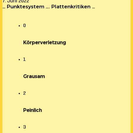
7. Juni 2022
… Punktesystem …. Plattenkritiken …
0
Körperverletzung
1
Grausam
2
Peinlich
3