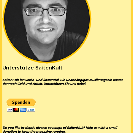
Unterstütze SaitenKult
SaitenKult ist werbe- und kostenfrei. Ein unabhängiges Musikmagazin kostet
dennoch Geld und Arbeit. Unterstützen Sie uns dabei.
Do you like in-depth, diverse coverage of SaitenKult? Help us with a small
donation to keep the magazine running.