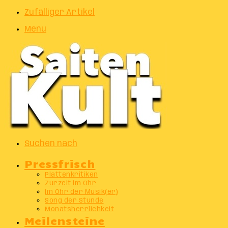
Zufälliger Artikel
Menu
Suchen nach
Pressfrisch
Plattenkritiken
Zurzeit im Ohr
Im Ohr der Musik(er)
Song der Stunde
Monatsherrlichkeit
Meilensteine