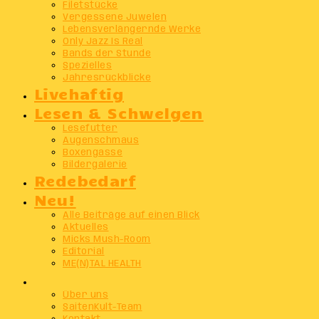
Filetstücke
Vergessene Juwelen
Lebensverlängernde Werke
Only Jazz Is Real
Bands der Stunde
Spezielles
Jahresrückblicke
Livehaftig
Lesen & Schwelgen
Lesefutter
Augenschmaus
Boxengasse
Bildergalerie
Redebedarf
Neu!
Alle Beiträge auf einen Blick
Aktuelles
Micks Mush-Room
Editorial
ME(N)TAL HEALTH
Info
Über uns
SaitenKult-Team