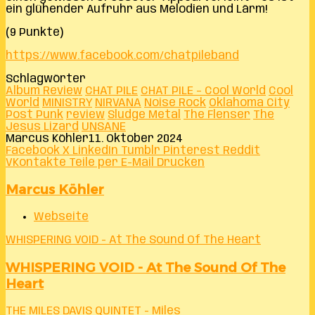
ein glühender Aufruhr aus Melodien und Lärm!
(9 Punkte)
https://www.facebook.com/chatpileband
Schlagwörter
Album Review
CHAT PILE
CHAT PILE – Cool World
Cool
World
MINISTRY
NIRVANA
Noise Rock
Oklahoma City
Post Punk
review
Sludge Metal
The Flenser
The
Jesus Lizard
UNSANE
Marcus Köhler
11. Oktober 2024
Facebook
X
LinkedIn
Tumblr
Pinterest
Reddit
VKontakte
Teile per E-Mail
Drucken
Marcus Köhler
Webseite
WHISPERING VOID - At The Sound Of The Heart
WHISPERING VOID - At The Sound Of The
Heart
THE MILES DAVIS QUINTET - Miles