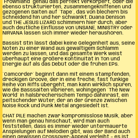
´Frownland´ genau das perfekt verkörpert, oder die
ebenso strukturierten, zusammengekniffenen und
gezogenen Saiten auf ´Tape´, das von blechern bis
schneidend hin und her schwankt. Duana Denison
und THE JESUS LIZARD schimmern hier durch, aber
auch deutliche Einflüsse von UNSANE, MINISTRY oder
NIRVANA lassen sich immer wieder heraushören.
Bassist Stin lässt dabei keine Gelegenheit aus, seine
Noten zu einer Wand aus gewaltigem Schlamm
werden zu lassen, und das gesamte Werk weist
überhaupt eine größere Kontinuität in Ton und
Energie auf als das Debüt oder die frühen EPs.
´Camcorder´ beginnt dann mit einem stampfenden,
dreckigen Groove, der in eine freche, fast funkige
Reihe von Riffs übergeht, man kann wirklich spüren,
wie die Basssaiten vibrieren, wohingegen ´The New
World´ in halsbrecherischem Tempo dahinrast, ein
peitschender Wüter, der an der Grenze zwischen
Noise Rock und Punk Metal angesiedelt ist.
CHAT PILE machen zwar kompromisslose Musik, aber
wenn man genau hinschaut, wird man auch
feststellen, dass es immer wieder untermauerte
Anspielungen auf Melodien gibt, was der Band auch
einen gewissen Crossover-Appeal verleiht – es ist