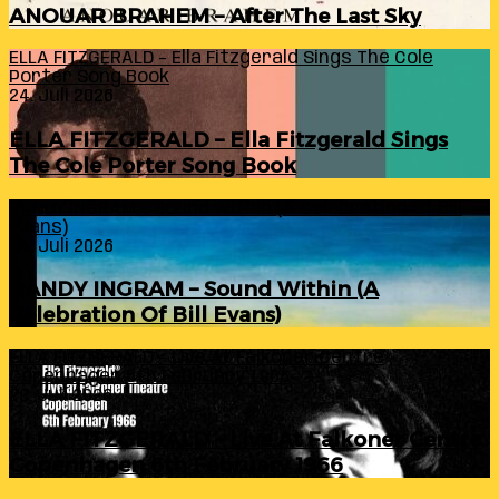
ANOUAR BRAHEM – After The Last Sky
ELLA FITZGERALD – Ella Fitzgerald Sings The Cole
Porter Song Book
24. Juli 2026
ELLA FITZGERALD – Ella Fitzgerald Sings
The Cole Porter Song Book
RANDY INGRAM – Sound Within (A Celebration Of Bill
Evans)
24. Juli 2026
RANDY INGRAM – Sound Within (A
Celebration Of Bill Evans)
ELLA FITZGERALD – Live At Falkoner Centre
Copenhagen 6th February 1966
23. Juli 2026
ELLA FITZGERALD – Live At Falkoner Centre
Copenhagen 6th February 1966