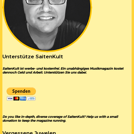
Unterstütze SaitenKult
SaitenKult ist werbe- und kostenfrei. Ein unabhängiges Musikmagazin kostet
dennoch Geld und Arbeit. Unterstützen Sie uns dabei.
Do you like in-depth, diverse coverage of SaitenKult? Help us with a small
donation to keep the magazine running.
Vergessene Juwelen