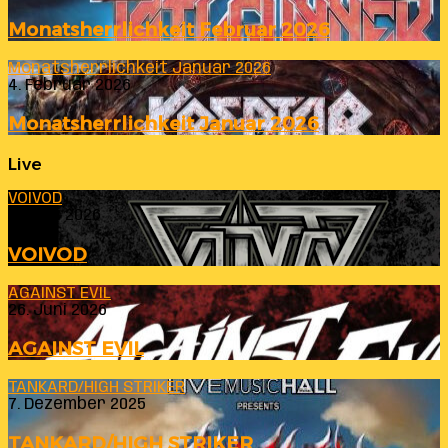
Monatsherrlichkeit Februar 2026
Monatsherrlichkeit Januar 2026
4. Februar 2026
Monatsherrlichkeit Januar 2026
Live
VOIVOD
23. Juli 2026
VOIVOD
AGAINST EVIL
26. Juni 2026
AGAINST EVIL
TANKARD/HIGH STRIKER
7. Dezember 2025
TANKARD/HIGH STRIKER