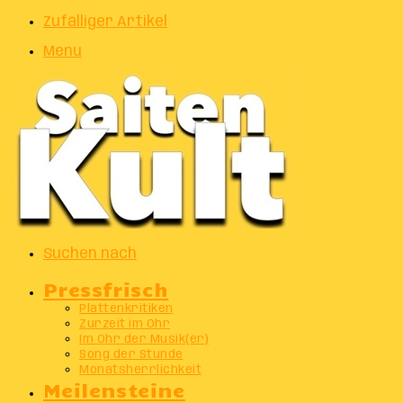
Zufälliger Artikel
Menu
Suchen nach
Pressfrisch
Plattenkritiken
Zurzeit im Ohr
Im Ohr der Musik(er)
Song der Stunde
Monatsherrlichkeit
Meilensteine