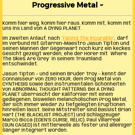
Progressive Metal ~
Komm hier weg, komm hier raus. Komm mit, komm mit
uns ins Land von A DYING PLANET.
Im zweiten Anlauf, nach ´
Facing The Incurable
´, darf
im Verbund mit Gitarren-Maestro Jasun Tipton und
seinen Mannen der Gegenwart noch kurz ein keckes
Gesicht gezeigt werden, ehe der Hörer mit ´Where
The Skies Are Grey´ in seinem Traumland
entschwindet.
Jasun Tipton – und seinen Bruder Troy – kennt der
Connaisseur von ZERO HOUR, dem Prog Metal von
CYNTHESIS sowie den instrumentalen Schönheiten
von ABNORMAL THOUGHT PATTERNS. Bei A DYING
PLANET überrascht der Kalifornier mit einem
gediegenen, bisweilen melancholischen Prog Metal,
der sich immer wieder zu tiefgelegten Eruptionen
hinreißen lässt. Seine Mitstreiter sind Bassist Brian
Hart (THE BLACKLIST PROJECT) und Schlagzeuger
Marco Bicca (EDEN’S CURSE, RELIC). Paul Villarreal
(SUN CAGED) ist mittlerweile als fester und alleiniger
Sänger integriert worden.