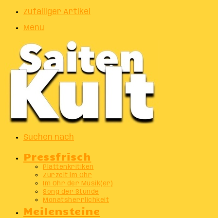
Zufälliger Artikel
Menu
Suchen nach
Pressfrisch
Plattenkritiken
Zurzeit im Ohr
Im Ohr der Musik(er)
Song der Stunde
Monatsherrlichkeit
Meilensteine