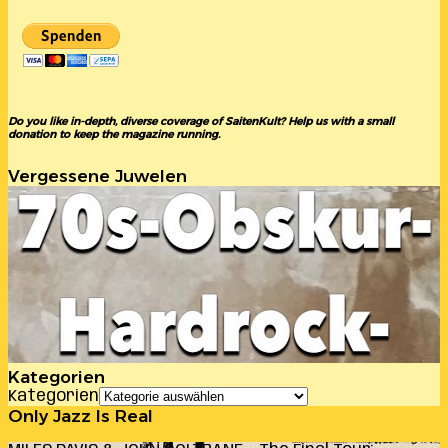
Do you like in-depth, diverse coverage of SaitenKult? Help us with a small
donation to keep the magazine running.
Vergessene Juwelen
Kategorien
Kategorien
Only Jazz Is Real