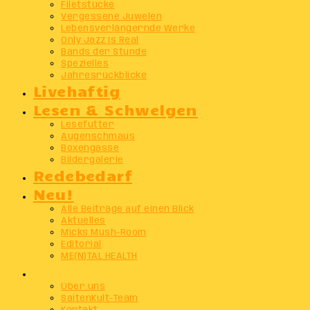
Filetstücke
Vergessene Juwelen
Lebensverlängernde Werke
Only Jazz Is Real
Bands der Stunde
Spezielles
Jahresrückblicke
Livehaftig
Lesen & Schwelgen
Lesefutter
Augenschmaus
Boxengasse
Bildergalerie
Redebedarf
Neu!
Alle Beiträge auf einen Blick
Aktuelles
Micks Mush-Room
Editorial
ME(N)TAL HEALTH
Info
Über uns
SaitenKult-Team