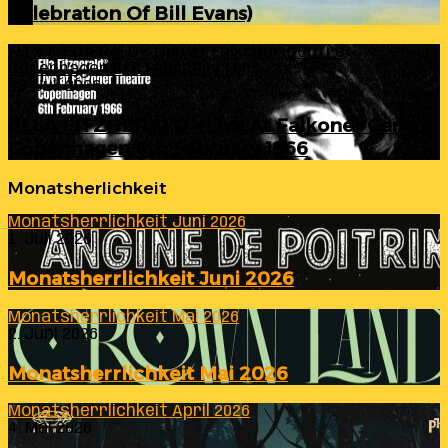
Celebration Of Bill Evans)
ELLA FITZGERALD – Live At Falkoner Centre
Copenhagen 6th February 1966
23. Juli 2026
ELLA FITZGERALD – Live At Falkoner Centre
Copenhagen 6th February 1966
Monatsherlichkeit
Monatsherrlichkeit Juni 2026
1. Juli 2026
Monatsherrlichkeit Juni 2026
Monatsherrlichkeit Mai 2026
2. Juni 2026
Monatsherrlichkeit Mai 2026
Monatsherrlichkeit April 2026
4. Mai 2026