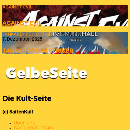
AGAINST EVIL
26. Juni 2026
AGAINST EVIL
TANKARD/HIGH STRIKER
7. Dezember 2025
TANKARD/HIGH STRIKER
Die Kult-Seite
(c) SaitenKult
Über uns
SaitenKult-Team