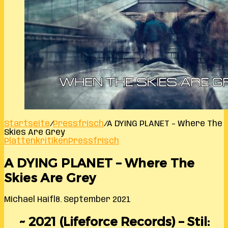
Startseite
/
Pressfrisch
/
A DYING PLANET – Where The
Skies Are Grey
Plattenkritiken
Pressfrisch
A DYING PLANET – Where The
Skies Are Grey
Michael Haifl
8. September 2021
~ 2021 (Lifeforce Records) – Stil: