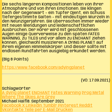
Die sechs längeren Kompositionen leben von ihrer
Atmosphäre und von ihren Emotionen. Sie klingen
nach der Gegenwart – ein Tupfer Djent, ein Schuss
tiefergestimmte Saiten – mit eindeutigen Wurzeln in
den Neunzigerjahren. Sie überraschen immer wieder
mit neuen Wendungen und leidenschaftlichen
Ausbrüchen. Der Hörer wird mit geschlossenen
Augen einige Querverweise zu den späten FATES
WARNING, zu TILES und vor allem zu ENCHANT ziehen
können, gleichwohl musizieren A DYING PLANET auf
ihrem eigenen Himmelskörper. Und dieser sollte mit
endlosen Rundfahrten ausgiebig erkundet werden.
(Big 8 Points)
https://www.facebook.com/adyingplanet
(VÖ: 17.09.2021)
Schlagwörter
A dying planet
ENCHANT
Fates Warning
Prog Metal
Where The Skies Are Grey
Michael Haifl
8. September 2021
Facebook
X
LinkedIn
Tumblr
Pinterest
Reddit
VKontakte
Teile per E-Mail
Drucken