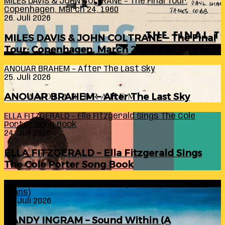
MILES DAVIS & JOHN COLTRANE – The Final Tour:
Copenhagen, March 24, 1960
26. Juli 2026
MILES DAVIS & JOHN COLTRANE – The Final
Tour: Copenhagen, March 24, 1960
ANOUAR BRAHEM – After The Last Sky
25. Juli 2026
ANOUAR BRAHEM – After The Last Sky
ELLA FITZGERALD – Ella Fitzgerald Sings The Cole
Porter Song Book
24. Juli 2026
ELLA FITZGERALD – Ella Fitzgerald Sings
The Cole Porter Song Book
RANDY INGRAM – Sound Within (A Celebration Of Bill
Evans)
24. Juli 2026
RANDY INGRAM – Sound Within (A