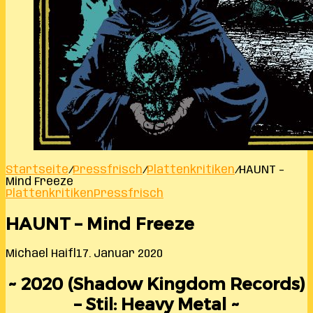
Startseite
/
Pressfrisch
/
Plattenkritiken
/
HAUNT –
Mind Freeze
Plattenkritiken
Pressfrisch
HAUNT – Mind Freeze
Michael Haifl
17. Januar 2020
~ 2020 (Shadow Kingdom Records)
– Stil: Heavy Metal ~