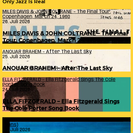
Only Jazz Is Real
MILES DAVIS & JOHN COLTRANE – The Final Tour:
Copenhagen, March 24, 1960
26. Juli 2026
MILES DAVIS & JOHN COLTRANE – The Final
Tour: Copenhagen, March 24, 1960
ANOUAR BRAHEM – After The Last Sky
25. Juli 2026
ANOUAR BRAHEM – After The Last Sky
ELLA FITZGERALD – Ella Fitzgerald Sings The Cole
Porter Song Book
24. Juli 2026
ELLA FITZGERALD – Ella Fitzgerald Sings
The Cole Porter Song Book
RANDY INGRAM – Sound Within (A Celebration Of Bill
Evans)
24. Juli 2026