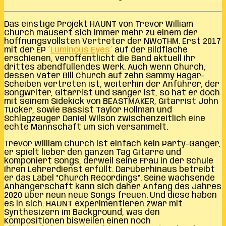
Das einstige Projekt HAUNT von Trevor William
Church mausert sich immer mehr zu einem der
hoffnungsvollsten Vertreter der NWoTHM. Erst 2017
mit der EP ´
Luminous Eyes
´ auf der Bildfläche
erschienen, veröffentlicht die Band aktuell ihr
drittes abendfüllendes Werk. Auch wenn Church,
dessen Vater Bill Church auf zehn Sammy Hagar-
Scheiben vertreten ist, weiterhin der Anführer, der
Songwriter, Gitarrist und Sänger ist, so hat er doch
mit seinem Sidekick von BEASTMAKER, Gitarrist John
Tucker, sowie Bassist Taylor Hollman und
Schlagzeuger Daniel Wilson zwischenzeitlich eine
echte Mannschaft um sich versammelt.
Trevor William Church ist einfach kein Party-Gänger,
er spielt lieber den ganzen Tag Gitarre und
komponiert Songs, derweil seine Frau in der Schule
ihren Lehrerdienst erfüllt. Darüberhinaus betreibt
er das Label “Church Recordings”. Seine wachsende
Anhängerschaft kann sich daher Anfang des Jahres
2020 über neun neue Songs freuen. Und diese haben
es in sich. HAUNT experimentieren zwar mit
Synthesizern im Background, was den
Kompositionen bisweilen einen noch