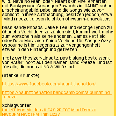
wild. ´Have No Fear´ oder ´Hearts On Fire´ erhalten
mit Background-Gesängen Zuwachs im HAUNT´schen
Erscheinungsbild. Dabei sind die Songs wie zuvor
schlicht in ihrer Aufmachung, besitzen jedoch, etwa
´Mind Freeze´, diesen leichten Ohrwurm-Charakter.
Dass Randy Rhoads, Jake E. Lee und George Lynch zu
Churchs Vorbildern zu zählen sind, kommt weit mehr
zum Vorschein als seine anderen, James Hetfield
oder Dave Mustaine. Seine Vorliebe für Sänger Ozzy
Osbourne ist im Gegensatz zur Vergangenheit
etwas in den Hintergrund getreten.
Trotz Synthesizer-Einsatz: Das bislang beste Werk
von HAUNT hört auf den Namen ´Mind Freeze´ und ist
für alle, die noch JUNG & WILD sind.
(Starke 8 Punkte)
https://www.facebook.com/hauntthenation/
https://hauntthenation.bandcamp.com/album/mind-
freeze
Schlagwörter
HAUNT
Iron Maiden
JUDAS PRIEST
Mind Freeze
NWoBHM
NWoTHM
Thin Lizzy