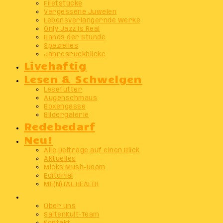
Filetstücke
Vergessene Juwelen
Lebensverlängernde Werke
Only Jazz Is Real
Bands der Stunde
Spezielles
Jahresrückblicke
Livehaftig
Lesen & Schwelgen
Lesefutter
Augenschmaus
Boxengasse
Bildergalerie
Redebedarf
Neu!
Alle Beiträge auf einen Blick
Aktuelles
Micks Mush-Room
Editorial
ME(N)TAL HEALTH
Info
Über uns
SaitenKult-Team