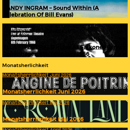
RANDY INGRAM – Sound Within (A
Celebration Of Bill Evans)
ELLA FITZGERALD – Live At Falkoner Centre
Copenhagen 6th February 1966
23. Juli 2026
ELLA FITZGERALD – Live At Falkoner Centre
Copenhagen 6th February 1966
Monatsherlichkeit
Monatsherrlichkeit Juni 2026
1. Juli 2026
Monatsherrlichkeit Juni 2026
Monatsherrlichkeit Mai 2026
2. Juni 2026
Monatsherrlichkeit Mai 2026