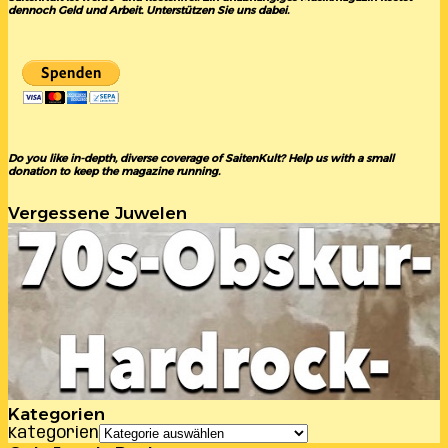
dennoch Geld und Arbeit. Unterstützen Sie uns dabei.
Do you like in-depth, diverse coverage of SaitenKult? Help us with a small
donation to keep the magazine running.
Vergessene Juwelen
Kategorien
Kategorien