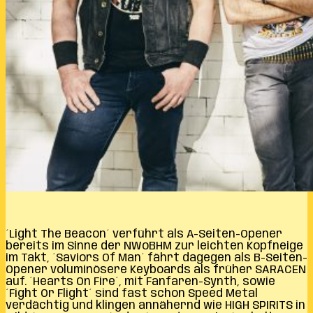
´Light The Beacon´ verführt als A-Seiten-Opener
bereits im Sinne der NWoBHM zur leichten Kopfneige
im Takt, ´Saviors Of Man´ fährt dagegen als B-Seiten-
Opener voluminösere Keyboards als früher SARACEN
auf. ´Hearts On Fire´, mit Fanfaren-Synth, sowie
´Fight Or Flight´ sind fast schon Speed Metal
verdächtig und klingen annähernd wie HIGH SPIRITS in