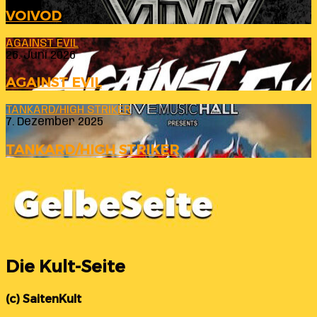
VOIVOD
AGAINST EVIL
26. Juni 2026
AGAINST EVIL
TANKARD/HIGH STRIKER
7. Dezember 2025
TANKARD/HIGH STRIKER
Die Kult-Seite
(c) SaitenKult