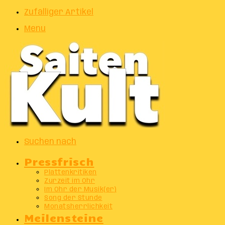
Zufälliger Artikel
Menu
Suchen nach
Pressfrisch
Plattenkritiken
Zurzeit im Ohr
Im Ohr der Musik(er)
Song der Stunde
Monatsherrlichkeit
Meilensteine