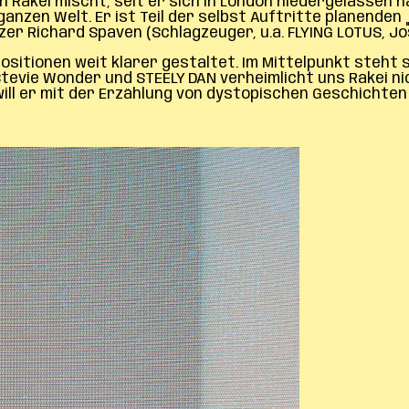
Rakei mischt, seit er sich in London niedergelassen ha
ganzen Welt. Er ist Teil der selbst Auftritte planende
zer Richard Spaven (Schlagzeuger, u.a. FLYING LOTUS, 
positionen weit klarer gestaltet. Im Mittelpunkt steht 
tevie Wonder und STEELY DAN verheimlicht uns Rakei ni
ill er mit der Erzählung von dystopischen Geschichten 