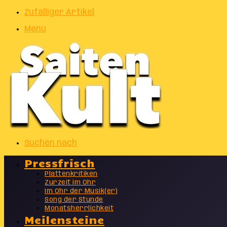
Zufälliger Artikel
Menu
Suchen nach
Pressfrisch
Plattenkritiken
Zurzeit im Ohr
Im Ohr der Musik(er)
Song der Stunde
Monatsherrlichkeit
Meilensteine