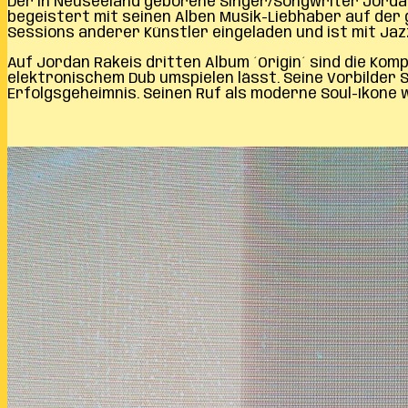
Der in Neuseeland geborene Singer/Songwriter Jordan 
begeistert mit seinen Alben Musik-Liebhaber auf der 
Sessions anderer Künstler eingeladen und ist mit Jaz
Auf Jordan Rakeis dritten Album ´Origin´ sind die Kom
elektronischem Dub umspielen lässt. Seine Vorbilder S
Erfolgsgeheimnis. Seinen Ruf als moderne Soul-Ikone w