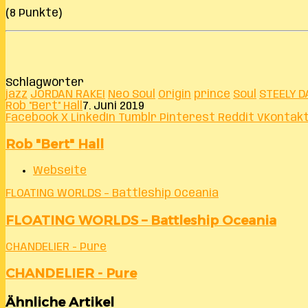
(8 Punkte)
Schlagwörter
jazz
JORDAN RAKEI
Neo Soul
Origin
prince
Soul
STEELY D
Rob "Bert" Hall
7. Juni 2019
Facebook
X
LinkedIn
Tumblr
Pinterest
Reddit
VKontak
Rob "Bert" Hall
Webseite
FLOATING WORLDS – Battleship Oceania
FLOATING WORLDS – Battleship Oceania
CHANDELIER - Pure
CHANDELIER - Pure
Ähnliche Artikel