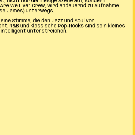
t, nicht nur die hiesige Szene auf, sondern
n „Are We Live“-Crew, wird andauernd zu Aufnahme-
José James) unterwegs.
seine Stimme, die den Jazz und Soul von
cht. R&B und klassische Pop-Hooks sind sein kleines
intelligent unterstreichen.