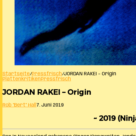
Startseite
/
Pressfrisch
/
JORDAN RAKEI – Origin
Plattenkritiken
Pressfrisch
JORDAN RAKEI – Origin
Rob "Bert" Hall
7. Juni 2019
~ 2019 (Ninj