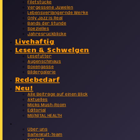
Filetstücke
Vergessene Juwelen
Lebensverlängernde Werke
Only Jazz Is Real
Bands der Stunde
Spezielles
Jahresrückblicke
Livehaftig
Lesen & Schwelgen
Lesefutter
Augenschmaus
Boxengasse
Bildergalerie
Redebedarf
Neu!
Alle Beiträge auf einen Blick
Aktuelles
Micks Mush-Room
Editorial
ME(N)TAL HEALTH
Info
Über uns
SaitenKult-Team