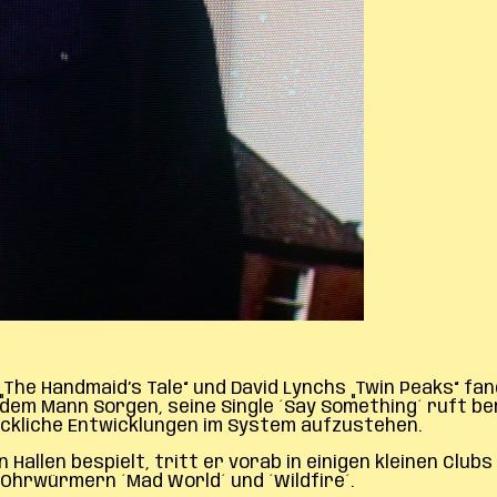
„The Handmaid’s Tale“ und David Lynchs „Twin Peaks“ fa
dem Mann Sorgen, seine Single ´Say Something´ ruft be
ckliche Entwicklungen im System aufzustehen.
llen bespielt, tritt er vorab in einigen kleinen Clubs a
Ohrwürmern ´Mad World´ und ´Wildfire´.