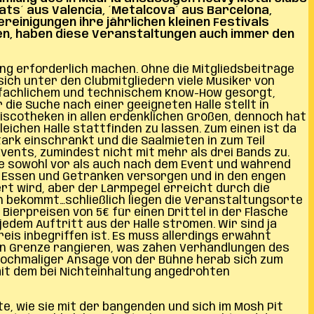
ats´ aus Valencia, ´Metalcova´ aus Barcelona,
reinigungen ihre jährlichen kleinen Festivals
hen, haben diese Veranstaltungen auch immer den
ing erforderlich machen. Ohne die Mitgliedsbeiträge
sich unter den Clubmitgliedern viele Musiker von
n fachlichem und technischem Know-How gesorgt,
die Suche nach einer geeigneten Halle stellt in
Discotheken in allen erdenklichen Größen, dennoch hat
eichen Halle stattfinden zu lassen. Zum einen ist da
ark einschränkt und die Saalmieten in zum Teil
ents, zumindest nicht mit mehr als drei Bands zu.
ie sowohl vor als auch nach dem Event und während
t Essen und Getränken versorgen und in den engen
ert wird, aber der Lärmpegel erreicht durch die
 bekommt…schließlich liegen die Veranstaltungsorte
ierpreisen von 5€ für einen Drittel in der Flasche
jedem Auftritt aus der Halle strömen. Wir sind ja
eis inbegriffen ist. Es muss allerdings erwähnt
en Grenze rangieren, was zähen Verhandlungen des
 nochmaliger Ansage von der Bühne herab sich zum
mit dem bei Nichteinhaltung angedrohten
te, wie sie mit der bangenden und sich im Mosh Pit