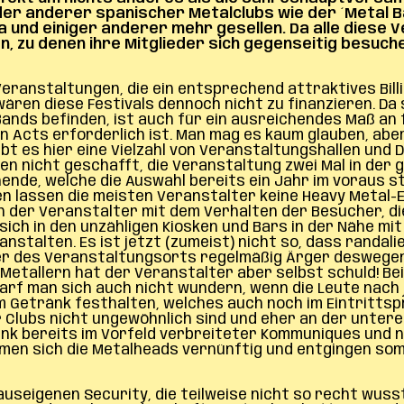
eder anderer spanischer Metalclubs wie der ´Metal B
und einiger anderer mehr gesellen. Da alle diese Ve
, zu denen ihre Mitglieder sich gegenseitig besuc
Veranstaltungen, die ein entsprechend attraktives Bill
ären diese Festivals dennoch nicht zu finanzieren. Da 
Bands befinden, ist auch für ein ausreichendes Maß a
n Acts erforderlich ist. Man mag es kaum glauben, aber 
bt es hier eine Vielzahl von Veranstaltungshallen und 
n nicht geschafft, die Veranstaltung zwei Mal in der gl
nde, welche die Auswahl bereits ein Jahr im voraus st
 lassen die meisten Veranstalter keine Heavy Metal-Ev
en der Veranstalter mit dem Verhalten der Besucher, d
ch in den unzähligen Kiosken und Bars in der Nähe mi
stalten. Es ist jetzt (zumeist) nicht so, dass randali
er des Veranstaltungsorts regelmäßig Ärger deswegen
etallern hat der Veranstalter aber selbst schuld! Bei B
 darf man sich auch nicht wundern, wenn die Leute nach 
m Getränk festhalten, welches auch noch im Eintrittspr
 Clubs nicht ungewöhnlich sind und eher an der unter
Dank bereits im Vorfeld verbreiteter Kommuniqués und
ahmen sich die Metalheads vernünftig und entgingen so
auseigenen Security, die teilweise nicht so recht wuss