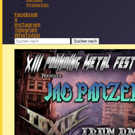
Kontakt
Promotion
Facebook
X
Instagram
Telegram
WhatsApp
Suchen nach