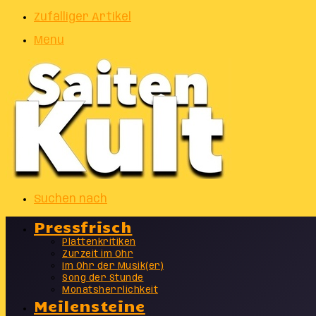
Zufälliger Artikel
Menu
Suchen nach
Pressfrisch
Plattenkritiken
Zurzeit im Ohr
Im Ohr der Musik(er)
Song der Stunde
Monatsherrlichkeit
Meilensteine