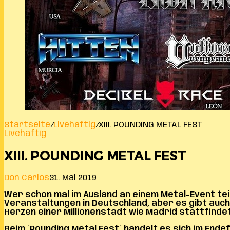
Startseite
/
Livehaftig
/
XIII. POUNDING METAL FEST
Livehaftig
XIII. POUNDING METAL FEST
Don Carlos
31. Mai 2019
Wer schon mal im Ausland an einem Metal-Event tei
Veranstaltungen in Deutschland, aber es gibt auch
Herzen einer Millionenstadt wie Madrid stattfindet
Beim ´Pounding Metal Fest´ handelt es sich im En