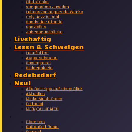
Filetstücke
Vergessene Juwelen
Lebensverlängernde Werke
Only Jazz Is Real
Bands der Stunde
Spezielles
Jahresrückblicke
Livehaftig
Lesen & Schwelgen
Lesefutter
Augenschmaus
Boxengasse
Bildergalerie
Redebedarf
Neu!
Alle Beiträge auf einen Blick
Aktuelles
Micks Mush-Room
Editorial
ME(N)TAL HEALTH
Info
Über uns
SaitenKult-Team