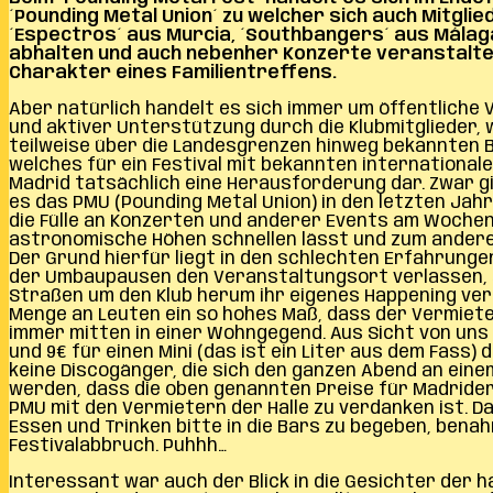
´Pounding Metal Union´ zu welcher sich auch Mitgli
´Espectros´ aus Murcia, ´Southbangers´ aus Málaga 
abhalten und auch nebenher Konzerte veranstalten
Charakter eines Familientreffens.
Aber natürlich handelt es sich immer um öffentliche 
und aktiver Unterstützung durch die Klubmitglieder, w
teilweise über die Landesgrenzen hinweg bekannten 
welches für ein Festival mit bekannten internationale
Madrid tatsächlich eine Herausforderung dar. Zwar gi
es das PMU (Pounding Metal Union) in den letzten Jahre
die Fülle an Konzerten und anderer Events am Wochene
astronomische Höhen schnellen lässt und zum anderen
Der Grund hierfür liegt in den schlechten Erfahrung
der Umbaupausen den Veranstaltungsort verlassen, si
Straßen um den Klub herum ihr eigenes Happening veran
Menge an Leuten ein so hohes Maß, dass der Vermiet
immer mitten in einer Wohngegend. Aus Sicht von uns M
und 9€ für einen Mini (das ist ein Liter aus dem Fass)
keine Discogänger, die sich den ganzen Abend an eine
werden, dass die oben genannten Preise für Madrider
PMU mit den Vermietern der Halle zu verdanken ist. 
Essen und Trinken bitte in die Bars zu begeben, ben
Festivalabbruch. Puhhh…
Interessant war auch der Blick in die Gesichter der h