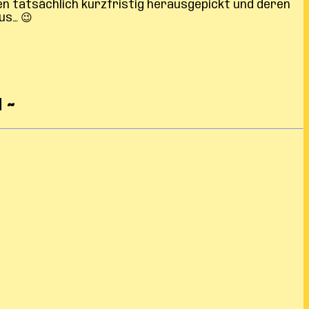
en tatsächlich kurzfristig herausgepickt und deren
us… 😉
 ~