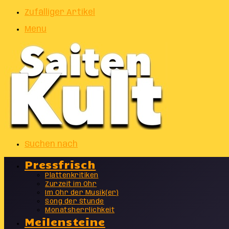
Zufälliger Artikel
Menu
Suchen nach
Pressfrisch
Plattenkritiken
Zurzeit im Ohr
Im Ohr der Musik(er)
Song der Stunde
Monatsherrlichkeit
Meilensteine