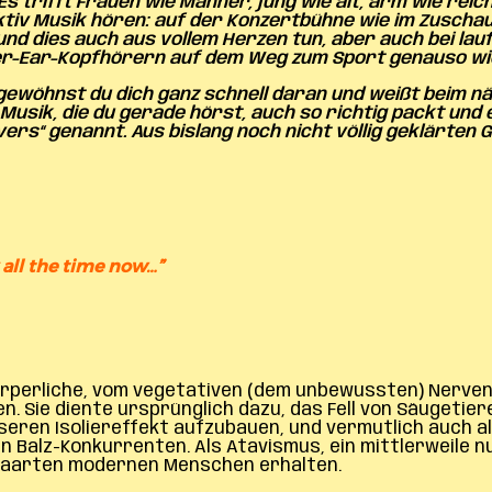
 Es trifft Frauen wie Männer, jung wie alt, arm wie reic
aktiv Musik hören: auf der Konzertbühne wie im Zusch
d dies auch aus vollem Herzen tun, aber auch bei lau
ver-Ear-Kopfhörern auf dem Weg zum Sport genauso wie
ewöhnst du dich ganz schnell daran und weißt beim näc
e Musik, die du gerade hörst, auch so richtig packt und
ers“ genannt. Aus bislang noch nicht völlig geklärten
y all the time now…”
örperliche, vom vegetativen (dem unbewussten) Nerven
en. Sie diente ursprünglich dazu, das Fell von Säugetie
seren Isoliereffekt aufzubauen, und vermutlich auch a
 Balz-Konkurrenten. Als Atavismus, ein mittlerweile nu
behaarten modernen Menschen erhalten.