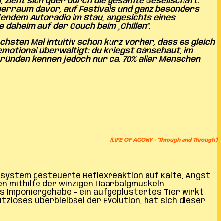
h, zieht sich quer durch die gesamte Gesellschaft.
auerraum davor, auf Festivals und ganz besonders
fendem Autoradio im Stau, angesichts eines
 daheim auf der Couch beim „Chillen“.
hsten Mal intuitiv schon kurz vorher, dass es gleich
 emotional überwältigt: du kriegst Gänsehaut, im
 Gründen kennen jedoch nur ca. 70% aller Menschen
(LIFE OF AGONY – ‘Through and Through’)
system gesteuerte Reflexreaktion auf Kälte, Angst
ren mithilfe der winzigen Haarbalgmuskeln
ls Imponiergehabe – ein aufgeplustertes Tier wirkt
tzloses Überbleibsel der Evolution, hat sich dieser