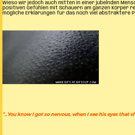
Wieso wir jedoch auch mitten in einer jubelnden Mensc
positiven Gefühlen mit Schauern am ganzen Körper re
mögliche Erklärungen für das noch viel abstraktere P
“…You know I got so nervous, when I see his eyes that s