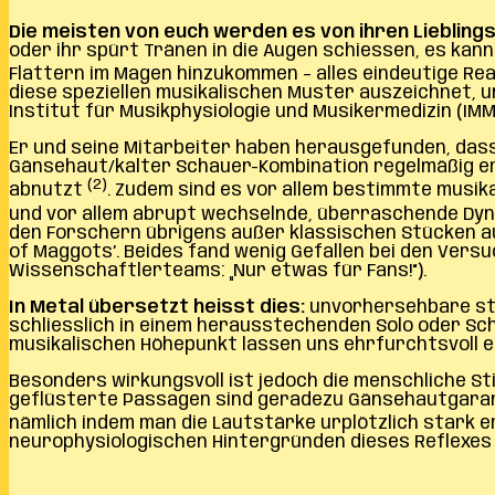
Die meisten von euch werden es von ihren Liebling
oder ihr spürt Tränen in die Augen schiessen, es kann
Flattern im Magen hinzukommen – alles eindeutige Rea
diese speziellen musikalischen Muster auszeichnet, un
Institut für Musikphysiologie und Musikermedizin (IM
Er und seine Mitarbeiter haben herausgefunden, dass
Gänsehaut/kalter Schauer-Kombination regelmäßig erl
(2)
abnutzt
. Zudem sind es vor allem bestimmte musi
und vor allem abrupt wechselnde, überraschende Dy
den Forschern übrigens außer klassischen Stücken au
of Maggots’. Beides fand wenig Gefallen bei den Ver
Wissenschaftlerteams: „Nur etwas für Fans!“).
In Metal übersetzt heisst dies:
unvorhersehbare sta
schliesslich in einem herausstechenden Solo oder Sch
musikalischen Höhepunkt lassen uns ehrfurchtsvoll 
Besonders wirkungsvoll ist jedoch die menschliche S
geflüsterte Passagen sind geradezu Gänsehautgarant
nämlich indem man die Lautstärke urplötzlich stark 
neurophysiologischen Hintergründen dieses Reflexes 