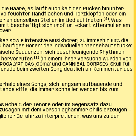
die Haare, es läuft euch kalt den Rücken hinunter
usive feuchter Handflächen und Herzklopfen oder ein
(4)
er an denselben Stellen im Lied auftreten
. Was
amit beschäftigt sich Prof. Dr. Eckart Altenmüller am
over.
er sowie intensive Musikhörer, zu immerhin 90% die
 häufiges Hören“ der individuellen “Gänsehautstücke”
onische Sequenzen, sich beschleunigende Rhythmen
(1)
n hervorrufen
(In einem ihrer Versuche wurden von
CALYPTICAs ‚Coma’ und CANNIBAL CORPSEs ‚Skull full
gerade beim zweiten Song deutlich an. Kommentar des
rhalb eines Songs, sich langsam aufbauende und
tende Riffs, die immer schneller werden bis zum
das Hohe C der Tenöre oder im Gegensatz dazu
ozusagen mit dem Vorschlaghammer Chills erzeugen –
glicher Gefahr zu interpretieren, was uns zu den