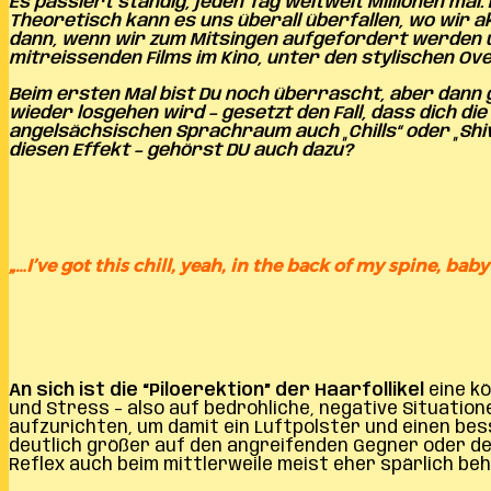
Es passiert ständig, jeden Tag weltweit Millionen mal.
Theoretisch kann es uns überall überfallen, wo wir 
dann, wenn wir zum Mitsingen aufgefordert werden un
mitreissenden Films im Kino, unter den stylischen O
Beim ersten Mal bist Du noch überrascht, aber dann g
wieder losgehen wird – gesetzt den Fall, dass dich di
angelsächsischen Sprachraum auch „Chills“ oder „Shiv
diesen Effekt – gehörst DU auch dazu?
„…I’ve got this chill, yeah, in the back of my spine, bab
An sich ist die “Piloerektion” der Haarfollikel
eine k
und Stress – also auf bedrohliche, negative Situation
aufzurichten, um damit ein Luftpolster und einen bes
deutlich größer auf den angreifenden Gegner oder den
Reflex auch beim mittlerweile meist eher spärlich 