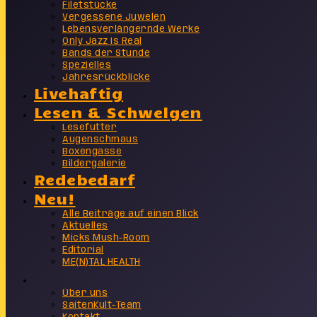
Filetstücke
Vergessene Juwelen
Lebensverlängernde Werke
Only Jazz Is Real
Bands der Stunde
Spezielles
Jahresrückblicke
Livehaftig
Lesen & Schwelgen
Lesefutter
Augenschmaus
Boxengasse
Bildergalerie
Redebedarf
Neu!
Alle Beiträge auf einen Blick
Aktuelles
Micks Mush-Room
Editorial
ME(N)TAL HEALTH
Info
Über uns
SaitenKult-Team