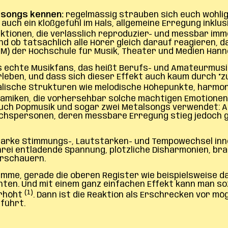
ssongs kennen:
regelmässig sträuben sich euch wohlig 
 auch ein Kloßgefühl im Hals, allgemeine Erregung inkl
ktionen, die verlässlich reproduzier- und messbar imm
d ob tatsächlich alle Hörer gleich darauf reagieren, d
MM) der Hochschule für Musik, Theater und Medien Hann
 echte Musikfans, das heißt Berufs- und Amateurmusik
eben, und dass sich dieser Effekt auch kaum durch “zu
kalische Strukturen wie melodische Höhepunkte, harm
namiken, die vorhersehbar solche mächtigen Emotione
ch Popmusik und sogar zwei Metalsongs verwendet: APO
suchspersonen, deren messbare Erregung stieg jedoch 
rke Stimmungs-, Lautstärken- und Tempowechsel inne
rei entladende Spannung, plötzliche Disharmonien, bra
erschauern.
timme, gerade die oberen Register wie beispielsweise 
en. Und mit einem ganz einfachen Effekt kann man s
(1)
erhöht
. Dann ist die Reaktion als Erschrecken vor mö
führt.