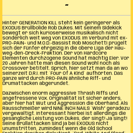
~
Hinter GENERATION KILL steht kein geringerer als
EXODUS Brüllbolide Rob Dukes. Mit seinem Sidekick
bewegt er sich kurioserweise musikalisch nicht
sonderlich weit weg von EXODUS. Im Verbund mit ex-
PRO-PAIN- und M.O.D.-Bassist Rob Moschetti prügelt
sich der Fünfer ehrgeizig in die obere Liga der Hau-
weg-den-Dreck-Fraktion. Der von Hardcore
Elementen durchzogene Sound hat mächtig Eier. Vor
20 Jahren hätte man diesen Sound wohl noch als
Crossover betitelt. Sprich, hier setzt man da an wo
seinerzeit D.R.I. mit `Four Of A Kind` aufhörten. Das
ganze wird durch PRO-PAIN ähnliche Riff- und
Drumattacken abgerundet.
Dazwischen enorm aggressive Thrash Riffs und
angefressene Vox. Originalität ist sicher anders,
aber hier hat Wut und Aggression die Oberhand. Als
Rausschmeißer wird NINE INCH NAILS `Wish“ geradezu
vergewaltigt. Interessant hierbei ist allerdings die
gesangliche Leistung von Dukes, der singt! Ja singt!
Seine Brüllattacken sind ja bei EXODUS nicht
unumstritten, zumindest wenn die Old School