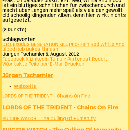
Fraktion darüber diskutiert. `Red, White And Blood`
ist ein blutiges Schnittchen für zwischendurch und
macht über Längen mehr Spaß als viele der gewollt
old schoolig klingenden Alben, denn hier wirkt nichts
aufgesetzt.
(8 Punkte)
Schlagwörter
D.R.I.
Exodus
GENERATION KILL
Pro-Pain
Red White And
Blood
Rob Dukes
thrash
Jürgen Tschamler
6. August 2012
Facebook
X
LinkedIn
Tumblr
Pinterest
Reddit
VKontakte
Teile per E-Mail
Drucken
Jürgen Tschamler
Webseite
LORDS OF THE TRIDENT - Chains On Fire
LORDS OF THE TRIDENT - Chains On Fire
SUICIDE WATCH - The Culling Of Humanity
SUICIDE WATCH - The Culling Of Humanity