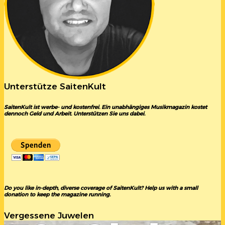
Unterstütze SaitenKult
SaitenKult ist werbe- und kostenfrei. Ein unabhängiges Musikmagazin kostet
dennoch Geld und Arbeit. Unterstützen Sie uns dabei.
Do you like in-depth, diverse coverage of SaitenKult? Help us with a small
donation to keep the magazine running.
Vergessene Juwelen