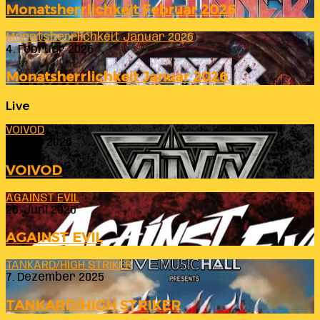
Monatsherrlichkeit Februar 2026
Monatsherrlichkeit Januar 2026
4. Februar 2026
Monatsherrlichkeit Januar 2026
Live
VOIVOD
23. Juli 2026
VOIVOD
AGAINST EVIL
26. Juni 2026
AGAINST EVIL
TANKARD/HIGH STRIKER
7. Dezember 2025
TANKARD/HIGH STRIKER