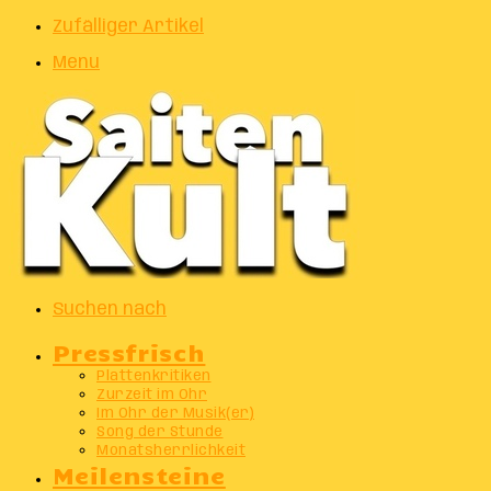
Zufälliger Artikel
Menu
Suchen nach
Pressfrisch
Plattenkritiken
Zurzeit im Ohr
Im Ohr der Musik(er)
Song der Stunde
Monatsherrlichkeit
Meilensteine