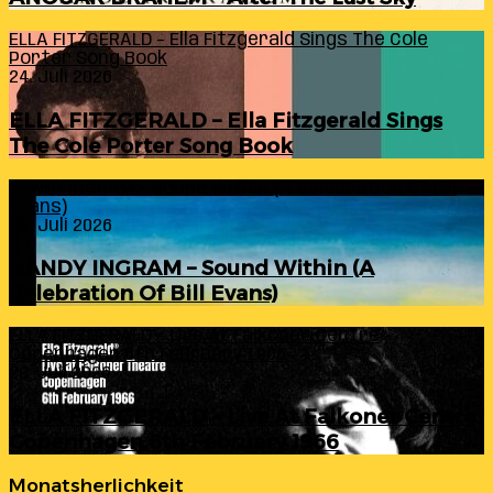
ELLA FITZGERALD – Ella Fitzgerald Sings The Cole
Porter Song Book
24. Juli 2026
ELLA FITZGERALD – Ella Fitzgerald Sings
The Cole Porter Song Book
RANDY INGRAM – Sound Within (A Celebration Of Bill
Evans)
24. Juli 2026
RANDY INGRAM – Sound Within (A
Celebration Of Bill Evans)
ELLA FITZGERALD – Live At Falkoner Centre
Copenhagen 6th February 1966
23. Juli 2026
ELLA FITZGERALD – Live At Falkoner Centre
Copenhagen 6th February 1966
Monatsherlichkeit