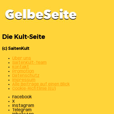
Die Kult-Seite
(c) SaitenKult
Über uns
SaitenKult-Team
Kontakt
Promotion
Datenschutz
Impressum
Alle Beiträge auf einen Blick
Cookie-Richtlinie (EU)
Facebook
X
Instagram
Telegram