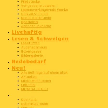
Filetstücke
Vergessene Juwelen
Lebensverlängernde Werke
Only Jazz Is Real
Bands der Stunde
Spezielles
Jahresrückblicke
Livehaftig
Lesen & Schwelgen
Lesefutter
Augenschmaus
Boxengasse
Bildergalerie
Redebedarf
Neu!
Alle Beiträge auf einen Blick
Aktuelles
Micks Mush-Room
Editorial
ME(N)TAL HEALTH
Info
Über uns
SaitenKult-Team