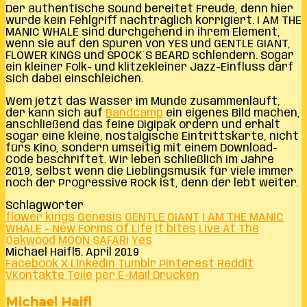
Der authentische Sound bereitet Freude, denn hier
wurde kein Fehlgriff nachträglich korrigiert. I AM THE
MANIC WHALE sind durchgehend in ihrem Element,
wenn sie auf den Spuren von YES und GENTLE GIANT,
FLOWER KINGS und SPOCK´S BEARD schlendern. Sogar
ein kleiner Folk- und klitzekleiner Jazz-Einfluss darf
sich dabei einschleichen.
Wem jetzt das Wasser im Munde zusammenläuft,
der kann sich auf
Bandcamp
ein eigenes Bild machen,
anschließend das feine Digipak ordern und erhält
sogar eine kleine, nostalgische Eintrittskarte, nicht
fürs Kino, sondern umseitig mit einem Download-
Code beschriftet. Wir leben schließlich im Jahre
2019, selbst wenn die Lieblingsmusik für viele immer
noch der Progressive Rock ist, denn der lebt weiter.
Schlagwörter
flower kings
Genesis
GENTLE GIANT
I AM THE MANIC
WHALE - New Forms Of Life
it bites
Live At The
Oakwood
MOON SAFARI
Yes
Michael Haifl
5. April 2019
Facebook
X
LinkedIn
Tumblr
Pinterest
Reddit
VKontakte
Teile per E-Mail
Drucken
Michael Haifl