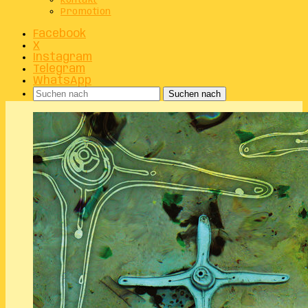
Kontakt
Promotion
Facebook
X
Instagram
Telegram
WhatsApp
Suchen nach