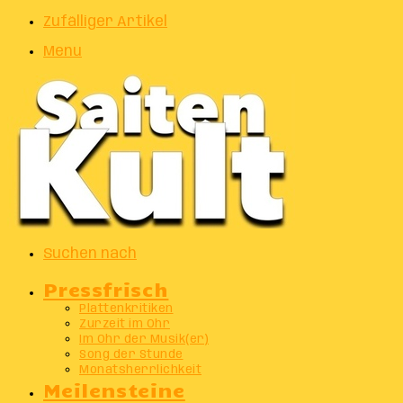
Zufälliger Artikel
Menu
Suchen nach
Pressfrisch
Plattenkritiken
Zurzeit im Ohr
Im Ohr der Musik(er)
Song der Stunde
Monatsherrlichkeit
Meilensteine