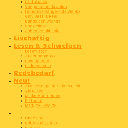
Filetstücke
Vergessene Juwelen
Lebensverlängernde Werke
Only Jazz Is Real
Bands der Stunde
Spezielles
Jahresrückblicke
Livehaftig
Lesen & Schwelgen
Lesefutter
Augenschmaus
Boxengasse
Bildergalerie
Redebedarf
Neu!
Alle Beiträge auf einen Blick
Aktuelles
Micks Mush-Room
Editorial
ME(N)TAL HEALTH
Info
Über uns
SaitenKult-Team