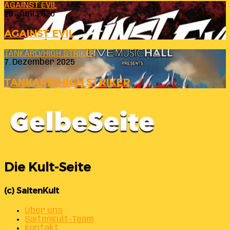
AGAINST EVIL
26. Juni 2026
AGAINST EVIL
TANKARD/HIGH STRIKER
7. Dezember 2025
TANKARD/HIGH STRIKER
Die Kult-Seite
(c) SaitenKult
Über uns
SaitenKult-Team
Kontakt