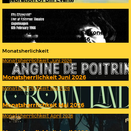
ELLA FITZGERALD – Live At Falkoner Centre
Copenhagen 6th February 1966
23. Juli 2026
ELLA FITZGERALD – Live At Falkoner Centre
Copenhagen 6th February 1966
Monatsherlichkeit
Monatsherrlichkeit Juni 2026
1. Juli 2026
Monatsherrlichkeit Juni 2026
Monatsherrlichkeit Mai 2026
2. Juni 2026
Monatsherrlichkeit Mai 2026
Monatsherrlichkeit April 2026
4. Mai 2026