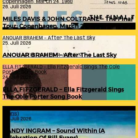
Copenhagen, March 24, 1960
26. Juli 2026
MILES DAVIS & JOHN COLTRANE – The Final
Tour: Copenhagen, March 24, 1960
ANOUAR BRAHEM – After The Last Sky
25. Juli 2026
ANOUAR BRAHEM – After The Last Sky
ELLA FITZGERALD – Ella Fitzgerald Sings The Cole
Porter Song Book
24. Juli 2026
ELLA FITZGERALD – Ella Fitzgerald Sings
The Cole Porter Song Book
RANDY INGRAM – Sound Within (A Celebration Of Bill
Evans)
24. Juli 2026
RANDY INGRAM – Sound Within (A
Celebration Of Bill Evans)