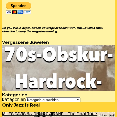
Do you like in-depth, diverse coverage of SaitenKult? Help us with a small
donation to keep the magazine running.
Vergessene Juwelen
Kategorien
Kategorien
Only Jazz Is Real
MILES DAVIS & JOHN COLTRANE – The Final Tour: