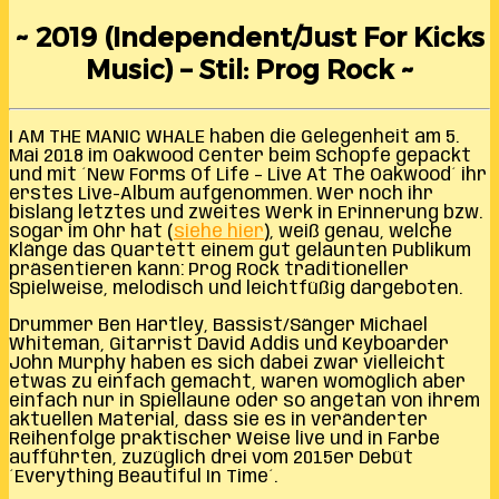
~ 2019 (Independent/Just For Kicks
Music) – Stil: Prog Rock ~
I AM THE MANIC WHALE haben die Gelegenheit am 5.
Mai 2018 im Oakwood Center beim Schopfe gepackt
und mit ´New Forms Of Life – Live At The Oakwood´ ihr
erstes Live-Album aufgenommen. Wer noch ihr
bislang letztes und zweites Werk in Erinnerung bzw.
sogar im Ohr hat (
siehe hier
), weiß genau, welche
Klänge das Quartett einem gut gelaunten Publikum
präsentieren kann: Prog Rock traditioneller
Spielweise, melodisch und leichtfüßig dargeboten.
Drummer Ben Hartley, Bassist/Sänger Michael
Whiteman, Gitarrist David Addis und Keyboarder
John Murphy haben es sich dabei zwar vielleicht
etwas zu einfach gemacht, waren womöglich aber
einfach nur in Spiellaune oder so angetan von ihrem
aktuellen Material, dass sie es in veränderter
Reihenfolge praktischer Weise live und in Farbe
aufführten, zuzüglich drei vom 2015er Debüt
´Everything Beautiful In Time´.