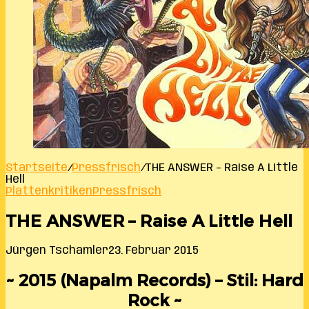
Startseite
/
Pressfrisch
/
THE ANSWER – Raise A Little
Hell
Plattenkritiken
Pressfrisch
THE ANSWER – Raise A Little Hell
Jürgen Tschamler
23. Februar 2015
~ 2015 (Napalm Records) – Stil: Hard
Rock ~