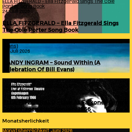
ELLA FITZGERALD – Ella Fitzgerald Sings The Cole
Porter Song Book
24. Juli 2026
ELLA FITZGERALD – Ella Fitzgerald Sings
The Cole Porter Song Book
RANDY INGRAM – Sound Within (A Celebration Of Bill
Evans)
24. Juli 2026
RANDY INGRAM – Sound Within (A
Celebration Of Bill Evans)
ELLA FITZGERALD – Live At Falkoner Centre
Copenhagen 6th February 1966
23. Juli 2026
ELLA FITZGERALD – Live At Falkoner Centre
Copenhagen 6th February 1966
Monatsherlichkeit
Monatsherrlichkeit Juni 2026