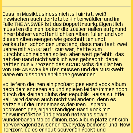
Dass im Musikbusiness nichts fair ist, weiß
inzwischen auch der letzte Hinterwäldler und im
Falle THE ANSWER ist das Doppeltraurig. Eigentlich
müssten die Iren locker die 3.000er Hallen aufgrund
ihrer bisher veröffentlichten Alben füllen und von
diesen Alben Mengen wie geschnitten Brot
verkaufen. Schon der Umstand, dass man fast zwei
Jahre mit AC/DC auf Tour war, hätte zum
Durchbruch reichen sollen…aber weit gefehlt….das
hat der Band nicht wirklich was gebracht…dabei
hätten nur 5 Prozent des AC/DC Mobs die Platten
von THE ANSWER kaufen müssen und die Musikwelt
wäre ein bisschen ehrlicher geworden.
So liefern die Iren ein großartiges Hard Rock Album
nach dem anderen ab und spielen leider immer noch
durch die kleinen Clubs der Republik. `Raise A Little
Hell` wird daran auch nicht viel ändern, denn es
setzt auf die Trademarks der Iren – sprich
hochwertiger, eigenständiger Hard Rock mit
Ohrwurmfaktor und großen Refrains sowie
wunderbaren Melodielinien. Das Album platziert sich
hervorragend zwischen `Everyday Demons` und `New
Horizon`, da es erneut souverän rockt und