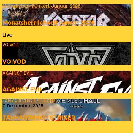
Monatsherrlichkeit Januar 2026
4. Februar 2026
Monatsherrlichkeit Januar 2026
Live
VOIVOD
23. Juli 2026
VOIVOD
AGAINST EVIL
26. Juni 2026
AGAINST EVIL
TANKARD/HIGH STRIKER
7. Dezember 2025
TANKARD/HIGH STRIKER