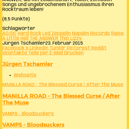
Songs und ungebrochenem Enthusiasmus ihren
Rocktraum leben!
(8,5 Punkte)
Schlagwörter
AC/DC
Hard Rock
Led Zeppelin
Napalm Records
Raise
A Little Hell
THE ANSWER
Thin Lizzy
Jürgen Tschamler
23. Februar 2015
Facebook
X
LinkedIn
Tumblr
Pinterest
Reddit
VKontakte
Teile per E-Mail
Drucken
Jürgen Tschamler
Webseite
MANILLA ROAD - The Blessed Curse / After The Muse
MANILLA ROAD - The Blessed Curse / After
The Muse
VAMPS - Bloodsuckers
VAMPS - Bloodsuckers