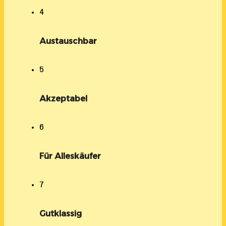
4
Austauschbar
5
Akzeptabel
6
Für Alleskäufer
7
Gutklassig