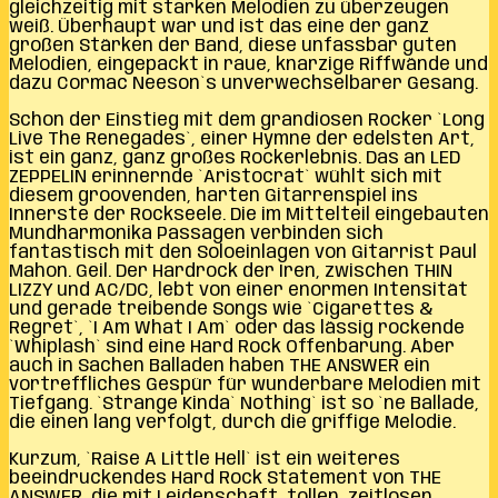
gleichzeitig mit starken Melodien zu überzeugen
weiß. Überhaupt war und ist das eine der ganz
großen Stärken der Band, diese unfassbar guten
Melodien, eingepackt in raue, knarzige Riffwände und
dazu Cormac Neeson`s unverwechselbarer Gesang.
Schon der Einstieg mit dem grandiosen Rocker `Long
Live The Renegades`, einer Hymne der edelsten Art,
ist ein ganz, ganz großes Rockerlebnis. Das an LED
ZEPPELIN erinnernde `Aristocrat` wühlt sich mit
diesem groovenden, harten Gitarrenspiel ins
Innerste der Rockseele. Die im Mittelteil eingebauten
Mundharmonika Passagen verbinden sich
fantastisch mit den Soloeinlagen von Gitarrist Paul
Mahon. Geil. Der Hardrock der Iren, zwischen THIN
LIZZY und AC/DC, lebt von einer enormen Intensität
und gerade treibende Songs wie `Cigarettes &
Regret`, `I Am What I Am` oder das lässig rockende
`Whiplash` sind eine Hard Rock Offenbarung. Aber
auch in Sachen Balladen haben THE ANSWER ein
vortreffliches Gespür für wunderbare Melodien mit
Tiefgang. `Strange Kinda` Nothing` ist so `ne Ballade,
die einen lang verfolgt, durch die griffige Melodie.
Kurzum, `Raise A Little Hell` ist ein weiteres
beeindruckendes Hard Rock Statement von THE
ANSWER, die mit Leidenschaft, tollen, zeitlosen