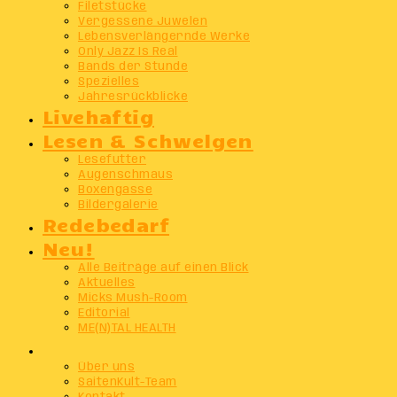
Filetstücke
Vergessene Juwelen
Lebensverlängernde Werke
Only Jazz Is Real
Bands der Stunde
Spezielles
Jahresrückblicke
Livehaftig
Lesen & Schwelgen
Lesefutter
Augenschmaus
Boxengasse
Bildergalerie
Redebedarf
Neu!
Alle Beiträge auf einen Blick
Aktuelles
Micks Mush-Room
Editorial
ME(N)TAL HEALTH
Info
Über uns
SaitenKult-Team