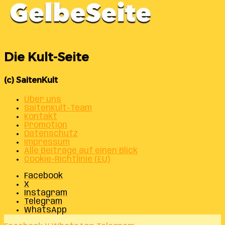
Die Kult-Seite
(c) SaitenKult
Über uns
SaitenKult-Team
Kontakt
Promotion
Datenschutz
Impressum
Alle Beiträge auf einen Blick
Cookie-Richtlinie (EU)
Facebook
X
Instagram
Telegram
WhatsApp