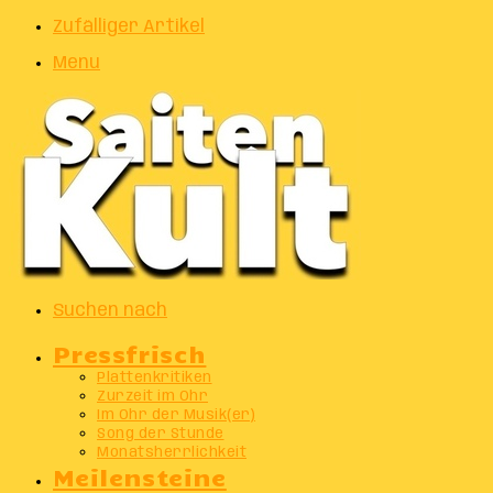
Zufälliger Artikel
Menu
Suchen nach
Pressfrisch
Plattenkritiken
Zurzeit im Ohr
Im Ohr der Musik(er)
Song der Stunde
Monatsherrlichkeit
Meilensteine